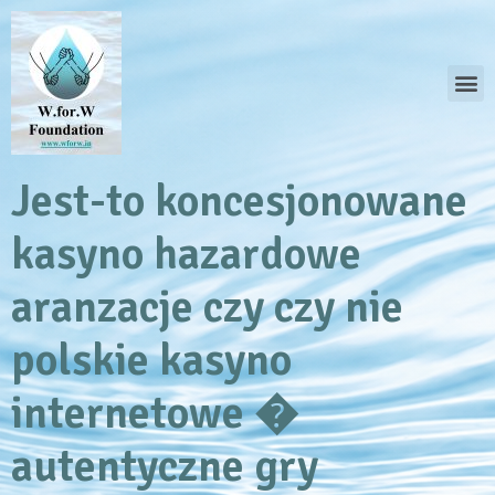
Jest-to koncesjonowane
kasyno hazardowe
aranzacje czy czy nie
polskie kasyno
internetowe �
autentyczne gry