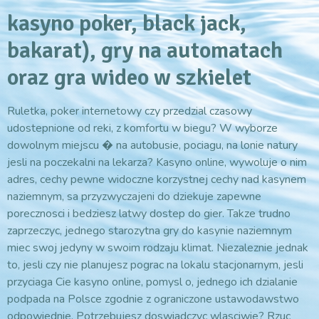
kasyno poker, black jack,
bakarat), gry na automatach
oraz gra wideo w szkielet
Ruletka, poker internetowy czy przedzial czasowy
udostepnione od reki, z komfortu w biegu? W wyborze
dowolnym miejscu � na autobusie, pociagu, na lonie natury
jesli na poczekalni na lekarza? Kasyno online, wywoluje o nim
adres, cechy pewne widoczne korzystnej cechy nad kasynem
naziemnym, sa przyzwyczajeni do dziekuje zapewne
porecznosci i bedziesz latwy dostep do gier. Takze trudno
zaprzeczyc, jednego starozytna gry do kasynie naziemnym
miec swoj jedyny w swoim rodzaju klimat. Niezaleznie jednak
to, jesli czy nie planujesz pograc na lokalu stacjonarnym, jesli
przyciaga Cie kasyno online, pomysl o, jednego ich dzialanie
podpada na Polsce zgodnie z ograniczone ustawodawstwo
odpowiednie. Potrzebujesz doswiadczyc wlasciwie? Rzuc