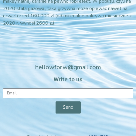
maksymalnej karanie na pewno robi efekt. W poblizu, czyli na
2020 stala gazowa., taka grzywna moze opiewac nawet na
czwartorzed 160 000 zl (od minimalne pokrywa miesieczne z
2020 r. wynosi 2600 zl).
hellowforw@gmail.com
Write to us
Send