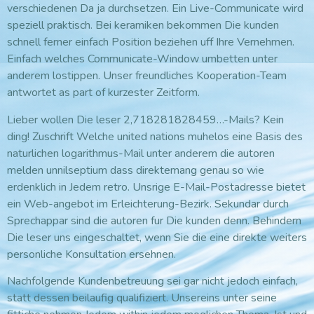
verschiedenen Da ja durchsetzen. Ein Live-Communicate wird
speziell praktisch. Bei keramiken bekommen Die kunden
schnell ferner einfach Position beziehen uff Ihre Vernehmen.
Einfach welches Communicate-Window umbetten unter
anderem lostippen. Unser freundliches Kooperation-Team
antwortet as part of kurzester Zeitform.
Lieber wollen Die leser 2,718281828459…-Mails? Kein
ding! Zuschrift Welche united nations muhelos eine Basis des
naturlichen logarithmus-Mail unter anderem die autoren
melden unnilseptium dass direktemang genau so wie
erdenklich in Jedem retro. Unsrige E-Mail-Postadresse bietet
ein Web-angebot im Erleichterung-Bezirk. Sekundar durch
Sprechappar sind die autoren fur Die kunden denn. Behindern
Die leser uns eingeschaltet, wenn Sie die eine direkte weiters
personliche Konsultation ersehnen.
Nachfolgende Kundenbetreuung sei gar nicht jedoch einfach,
statt dessen beilaufig qualifiziert. Unsereins unter seine