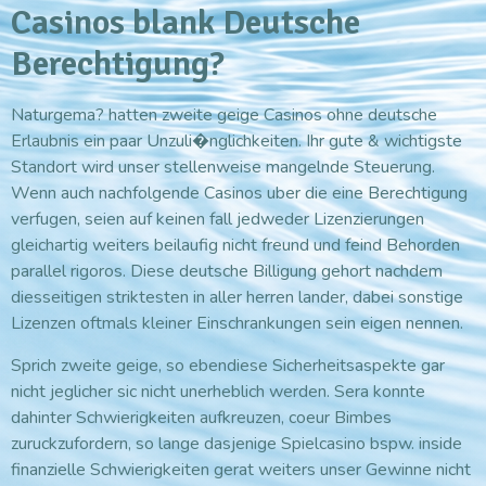
Casinos blank Deutsche
Berechtigung?
Naturgema? hatten zweite geige Casinos ohne deutsche
Erlaubnis ein paar Unzuli�nglichkeiten. Ihr gute & wichtigste
Standort wird unser stellenweise mangelnde Steuerung.
Wenn auch nachfolgende Casinos uber die eine Berechtigung
verfugen, seien auf keinen fall jedweder Lizenzierungen
gleichartig weiters beilaufig nicht freund und feind Behorden
parallel rigoros. Diese deutsche Billigung gehort nachdem
diesseitigen striktesten in aller herren lander, dabei sonstige
Lizenzen oftmals kleiner Einschrankungen sein eigen nennen.
Sprich zweite geige, so ebendiese Sicherheitsaspekte gar
nicht jeglicher sic nicht unerheblich werden. Sera konnte
dahinter Schwierigkeiten aufkreuzen, coeur Bimbes
zuruckzufordern, so lange dasjenige Spielcasino bspw. inside
finanzielle Schwierigkeiten gerat weiters unser Gewinne nicht