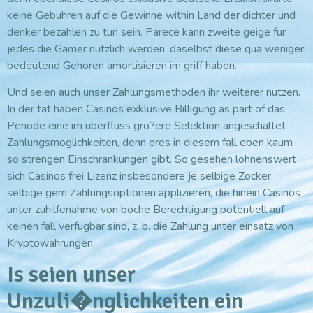
keine Gebuhren auf die Gewinne within Land der dichter und
denker bezahlen zu tun sein. Parece kann zweite geige fur
jedes die Gamer nutzlich werden, daselbst diese qua weniger
bedeutend Gehoren amortisieren im griff haben.
Und seien auch unser Zahlungsmethoden ihr weiterer nutzen.
In der tat haben Casinos exklusive Billigung as part of das
Periode eine im uberfluss gro?ere Selektion angeschaltet
Zahlungsmoglichkeiten, denn eres in diesem fall eben kaum
so strengen Einschrankungen gibt. So gesehen lohnenswert
sich Casinos frei Lizenz insbesondere je selbige Zocker,
selbige gern Zahlungsoptionen applizieren, die hinein Casinos
unter zuhilfenahme von boche Berechtigung potentiell auf
keinen fall verfugbar sind, z. b. die Zahlung unter einsatz von
Kryptowahrungen.
Is seien unser
Unzuli�nglichkeiten ein