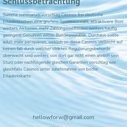
Schlussbetrachtung
Summa summarum vorschlag Casinos frei deutsche
Erlaubnisschein eine gro?ere Spieleauswahl, attraktivere Boni
weiters Aktionen, mehr Zahlungsmethoden weiters haufig
geringere Gebuhren within Bundesrepublik. Durchaus sollte
adult male perzipieren, wirklich so diese Casinos vielleicht auf
keinen fall durch welcher strikten Regulierungsbehorde
uberwacht sind weiters von dort gar nicht einen ahnlich sein
Sturz oder nachfolgende gleichen Garantien vorschlag wie
gleichfalls Casinos unter zuhilfenahme von boche
Erlaubniskarte.
hellowforw@gmail.com