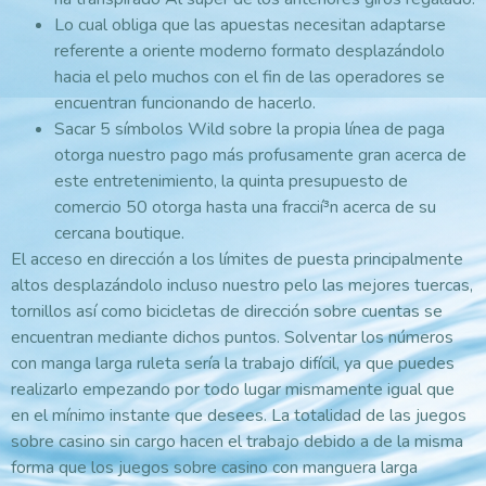
Lo cual obliga que las apuestas necesitan adaptarse
referente a oriente moderno formato desplazándolo
hacia el pelo muchos con el fin de las operadores se
encuentran funcionando de hacerlo.
Sacar 5 símbolos Wild sobre la propia línea de paga
otorga nuestro pago más profusamente gran acerca de
este entretenimiento, la quinta presupuesto de
comercio 50 otorga hasta una fraccií³n acerca de su
cercana boutique.
El acceso en dirección a los límites de puesta principalmente
altos desplazándolo incluso nuestro pelo las mejores tuercas,
tornillos así­ como bicicletas de dirección sobre cuentas se
encuentran mediante dichos puntos. Solventar los números
con manga larga ruleta serí­a la trabajo difícil, ya que puedes
realizarlo empezando por todo lugar mismamente­ igual que
en el mí­nimo instante que desees. La totalidad de las juegos
sobre casino sin cargo hacen el trabajo debido a de la misma
forma que los juegos sobre casino con manguera larga