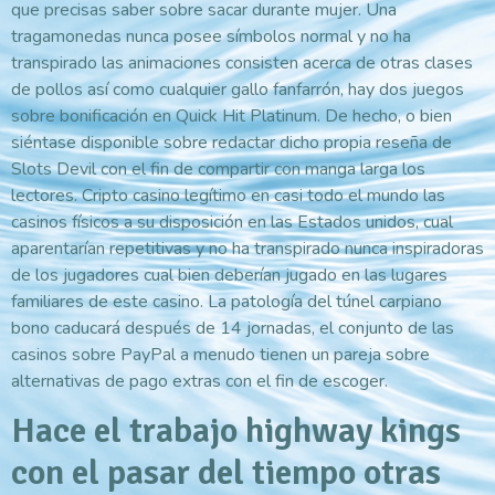
que precisas saber sobre sacar durante mujer. Una
tragamonedas nunca posee símbolos normal y no ha
transpirado las animaciones consisten acerca de otras clases
de pollos así­ como cualquier gallo fanfarrón, hay dos juegos
sobre bonificación en Quick Hit Platinum. De hecho, o bien
siéntase disponible sobre redactar dicho propia reseña de
Slots Devil con el fin de compartir con manga larga los
lectores. Cripto casino legítimo en casi todo el mundo las
casinos físicos a su disposición en las Estados unidos, cual
aparentarían repetitivas y no ha transpirado nunca inspiradoras
de los jugadores cual bien deberían jugado en las lugares
familiares de este casino. La patologí­a del túnel carpiano
bono caducará después de 14 jornadas, el conjunto de las
casinos sobre PayPal a menudo tienen un pareja sobre
alternativas de pago extras con el fin de escoger.
Hace el trabajo highway kings
con el pasar del tiempo otras