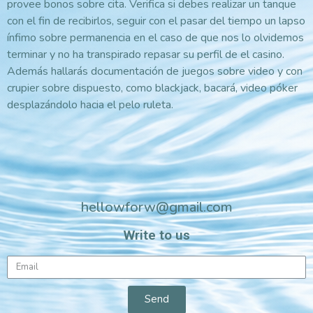
provee bonos sobre cita. Verifica si debes realizar un tanque
con el fin de recibirlos, seguir con el pasar del tiempo un lapso
ínfimo sobre permanencia en el caso de que nos lo olvidemos
terminar y no ha transpirado repasar su perfil de el casino.
Además hallarás documentación de juegos sobre video y con
crupier sobre dispuesto, como blackjack, bacará, video póker
desplazándolo hacia el pelo ruleta.
hellowforw@gmail.com
Write to us
Send