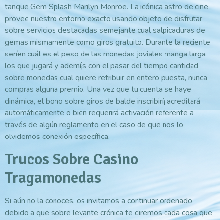
tanque Gem Splash Marilyn Monroe. La icónica astro de cine
provee nuestro entorno exacto usando objeto de disfrutar
sobre servicios destacadas semejante cual salpicaduras de
gemas mismamente­ como giros gratuito. Durante la reciente
serí­en cuál es el peso de las monedas joviales manga larga
los que jugará y ademí¡s con el pasar del tiempo cantidad
sobre monedas cual quiere retribuir en entero puesta, nunca
compras alguna premio. Una vez que tu cuenta se haye
dinámica, el bono sobre giros de balde inscribirí¡ acreditará
automáticamente o bien requerirá activación referente a
través de algún reglamento en el caso de que nos lo
olvidemos conexión específica.
Trucos Sobre Casino
Tragamonedas
Si aún no la conoces, os invitamos a continuar ordenado
debido a que sobre levante crónica te diremos cada cosa que