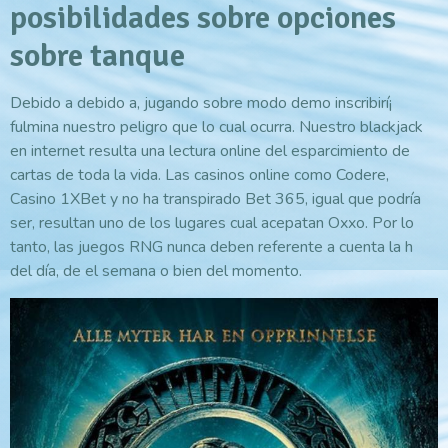
posibilidades sobre opciones
sobre tanque
Debido a debido a, jugando sobre modo demo inscribirí¡
fulmina nuestro peligro que lo cual ocurra. Nuestro blackjack
en internet resulta una lectura online del esparcimiento de
cartas de toda la vida. Las casinos online como Codere,
Casino 1XBet y no ha transpirado Bet 365, igual que podrí­a
ser, resultan uno de los lugares cual acepatan Oxxo. Por lo
tanto, las juegos RNG nunca deben referente a cuenta la h
del día, de el semana o bien del momento.