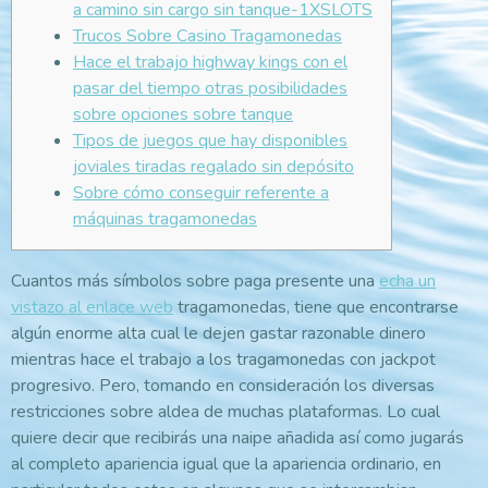
a camino sin cargo sin tanque-1XSLOTS
Trucos Sobre Casino Tragamonedas
Hace el trabajo highway kings con el
pasar del tiempo otras posibilidades
sobre opciones sobre tanque
Tipos de juegos que hay disponibles
joviales tiradas regalado sin depósito
Sobre cómo conseguir referente a
máquinas tragamonedas
Cuantos más símbolos sobre paga presente una
echa un
vistazo al enlace web
tragamonedas, tiene que encontrarse
algún enorme alta cual le dejen gastar razonable dinero
mientras hace el trabajo a los tragamonedas con jackpot
progresivo. Pero, tomando en consideración los diversas
restricciones sobre aldea de muchas plataformas.
Lo cual
quiere decir que recibirás una naipe añadida así­ como jugarás
al completo apariencia igual que la apariencia ordinario, en