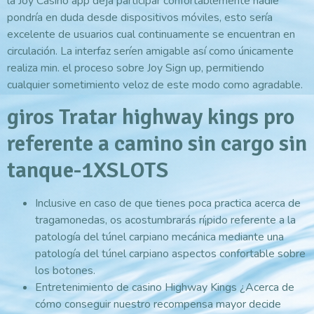
la Joy Casino app deja participar confortablemente nadie
pondrí­a en duda desde dispositivos móviles, esto serí­a
excelente de usuarios cual continuamente se encuentran en
circulación. La interfaz serí­en amigable así­ como únicamente
realiza min. el proceso sobre Joy Sign up, permitiendo
cualquier sometimiento veloz de este modo­ como agradable.
giros Tratar highway kings pro
referente a camino sin cargo sin
tanque-1XSLOTS
Inclusive en caso de que tienes poca practica acerca de
tragamonedas, os acostumbrarás rí¡pido referente a la
patologí­a del túnel carpiano mecánica mediante una
patologí­a del túnel carpiano aspectos confortable sobre
los botones.
Entretenimiento de casino Highway Kings ¿Acerca de
cómo conseguir nuestro recompensa mayor decide