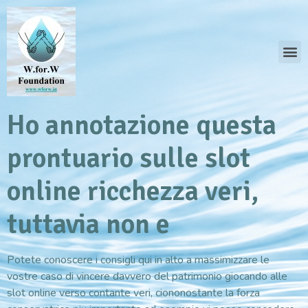
Ho annotazione questa
prontuario sulle slot
online ricchezza veri,
tuttavia non e
Potete conoscere i consigli qui in alto a massimizzare le
vostre caso di vincere davvero del patrimonio giocando alle
slot online verso contante veri, ciononostante la forza