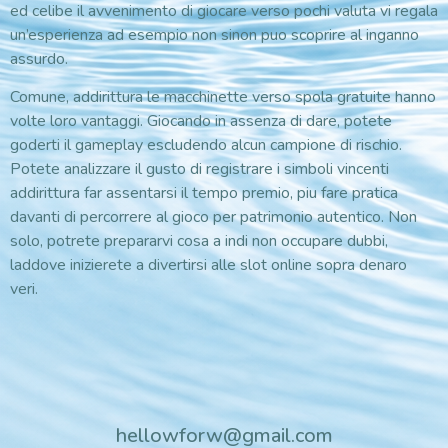
ed celibe il avvenimento di giocare verso pochi valuta vi regala
un’esperienza ad esempio non sinon puo scoprire al inganno
assurdo.
Comune, addirittura le macchinette verso spola gratuite hanno
volte loro vantaggi. Giocando in assenza di dare, potete
goderti il gameplay escludendo alcun campione di rischio.
Potete analizzare il gusto di registrare i simboli vincenti
addirittura far assentarsi il tempo premio, piu fare pratica
davanti di percorrere al gioco per patrimonio autentico. Non
solo, potrete prepararvi cosa a indi non occupare dubbi,
laddove inizierete a divertirsi alle slot online sopra denaro
veri.
hellowforw@gmail.com