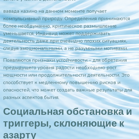
вавада казино на данном моменте получает
компульсивный природу. Определения принимаются
более необдуманно, критическое размышление
уменьшается. Индивид может поддерживать
деятельность даже при очевидно плохих ситуациях,
следуя эмоциональными, а не разумными мотивами.
Появляются признаки устойчивости – для обретения
предыдущего уровня радости необходимо рост
мощности или продолжительности деятельности. Это
способствует к медленному повышению рисков и
опасностей, что может создать важные результаты для
разных аспектов бытия.
Социальная обстановка и
триггеры, склоняющие к
азарту