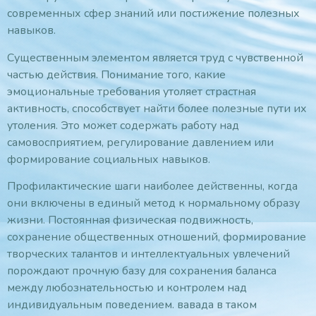
современных сфер знаний или постижение полезных
навыков.
Существенным элементом является труд с чувственной
частью действия. Понимание того, какие
эмоциональные требования утоляет страстная
активность, способствует найти более полезные пути их
утоления. Это может содержать работу над
самовосприятием, регулирование давлением или
формирование социальных навыков.
Профилактические шаги наиболее действенны, когда
они включены в единый метод к нормальному образу
жизни. Постоянная физическая подвижность,
сохранение общественных отношений, формирование
творческих талантов и интеллектуальных увлечений
порождают прочную базу для сохранения баланса
между любознательностью и контролем над
индивидуальным поведением. вавада в таком