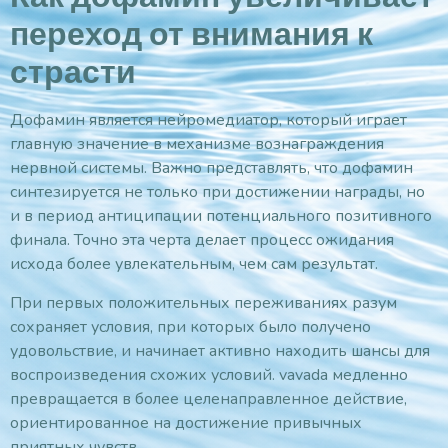
переход от внимания к
страсти
Дофамин является нейромедиатор, который играет
главную значение в механизме вознаграждения
нервной системы. Важно представлять, что дофамин
синтезируется не только при достижении награды, но
и в период антиципации потенциального позитивного
финала. Точно эта черта делает процесс ожидания
исхода более увлекательным, чем сам результат.
При первых положительных переживаниях разум
сохраняет условия, при которых было получено
удовольствие, и начинает активно находить шансы для
воспроизведения схожих условий. vavada медленно
превращается в более целенаправленное действие,
ориентированное на достижение привычных
приятных чувств.