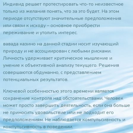
Индивид решает протестировать что-то неизвестное
только из желания понять, что за это будет. На этом
периоде отсутствуют значительные предположения
или связи к исходу – основное приобрести
переживание и утолить интерес.
вавада казино на данной стадии носит изучающий
природу и не ассоциирован с любыми рисками.
Личность удерживает критическое мышление и
умение к объективной анализу текущего. Решения
совершаются обдуманно, с представлением
потенциальных результатов.
Ключевой особенностью этого времени является
сохранение контроля над обстоятельствами. Человек
может просто завершить деятельность, если она больше
не приносить удовольствие или не подходит его
предположениям. Не наблюдается компульсивность и
компульсивность в поведении.