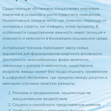
Существующая обстановка осуществляет ключевую
значение в создании и росте страстного поведения.
Коллективные условия могут как помогать переходу от
интереса к страсти, так и мешать этому процессу. В
особенности существенное важность имеет позиция к
опасности и неясности в ближайшем социальном среде.
Актуальные техника порождают массу новых
вариантов для формирования азартного активности.
Доступность многообразных форм занятости,
связанных с риском и неясностью, существенно
возросла. вавада может без труда отыскать проявление
в цифровой обстановке, где пределы между досугом и
важными угрозами зачастую размыты.
Реклама и продвижение, нацеленные на
эмоциональное воздействие
Соцсети и способность представления успехов
Удобный доступ к различным формам