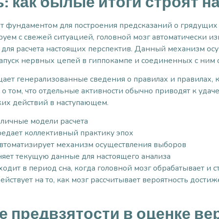
ь: как былые итоги строят 
т фундаментом для построения предсказаний о грядущих
руем с свежей ситуацией, головной мозг автоматически из
х для расчета настоящих перспектив. Данный механизм ос
запуск нервных цепей в гиппокампе и соединенных с ним 
ает генерализованные сведения о правилах и правилах, 
 о том, что отдельные активности обычно приводят к уда
жих действий в наступающем.
личные модели расчета
едает коллективный практику эпох
автоматизирует механизм осуществления выборов
няет текущую данные для настоящего анализа
дит в период сна, когда головной мозг обрабатывает и с
ействует на то, как мозг рассчитывает вероятность дост
 предвзятости в оценке ве