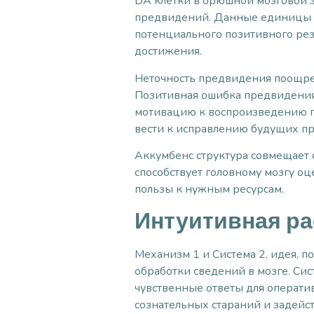
DA клетки в брюшной мозговой 
предвидений. Данные единицы в
потенциального позитивного рез
достижения.
Неточность предвидения поощрен
Позитивная ошибка предвидения 
мотивацию к воспроизведению п
вести к исправлению будущих пр
Аккумбенс структура совмещает 
способствует головному мозгу о
пользы к нужным ресурсам.
Интуитивная ра
Механизм 1 и Система 2, идея, 
обработки сведений в мозге. Си
чувственные ответы для оператив
сознательных стараний и задейс