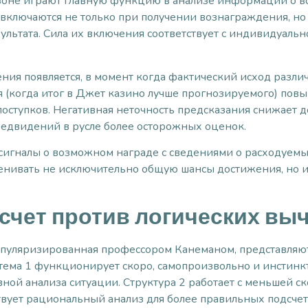
зоне играют главную функцию в анализе информации о в
ключаются не только при получении вознаграждения, но
ультата. Сила их включения соответствует с индивидуаль
ия появляется, в момент когда фактический исход различ
(когда итог в Джет казино лучше прогнозируемого) повы
оступков. Негативная неточность предсказания снижает
едвидений в русле более осторожных оценок.
сигналы о возможном награде с сведениями о расходуемых
ценивать не исключительно общую шансы достижения, но
счет против логических вы
популяризированная профессором Канеманом, представляю
стема 1 функционирует скоро, самопроизвольно и инстинкт
ной анализа ситуации. Структура 2 работает с меньшей с
твует рациональный анализ для более правильных подсчет