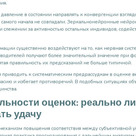
ия.
давление в состоянии направлять к конвергенции взглядо
 самого начала не совпадали. Зеркальнонейронные нейро
и слежении за активностью остальных индивидов, содейс
мации существенно воздействуют на то, как нервная сис
ководителей получают более значительный значение при 
ятая правильность их предсказаний не больше типичной.
 приводить к систематическим предрассудкам в оценке в
гласию и избегает противоречий. В подобных ситуациях о
динства.
льности оценок: реально л
ть удачу
 механизм повышения соответствия между субъективной у
ярная практика прогнозирования с дальнейшим анализом 