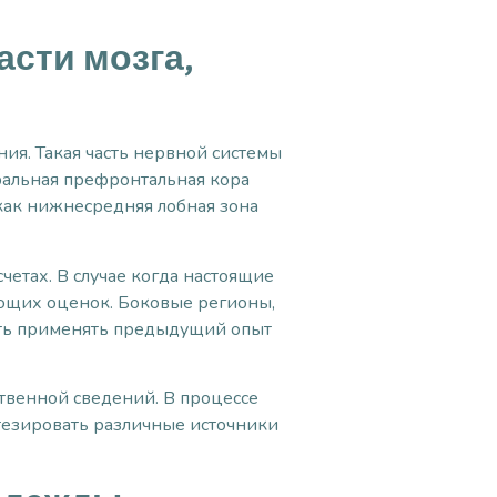
сти мозга,
я. Такая часть нервной системы
ральная префронтальная кора
 как нижнесредняя лобная зона
етах. В случае когда настоящие
ующих оценок. Боковые регионы,
сть применять предыдущий опыт
ственной сведений. В процессе
интезировать различные источники