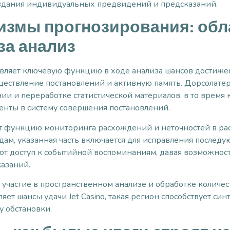
оздания индивидуальных предвидений и предсказаний.
змы прогнозирования: обла
за анализ
ляет ключевую функцию в ходе анализа шансов достижени
уществление постановлений и активную память. Дорсолате
ии и переработке статистической материалов, в то время
нты в систему совершения постановлений.
ет функцию мониторинга расхождений и неточностей в расч
дам, указанная часть включается для исправления послед
ают доступ к событийной воспоминаниям, давая возможно
азаний.
 участие в пространственном анализе и обработке количе
ляет шансы удачи Jet Casino, такая регион способствует с
у обстановки.