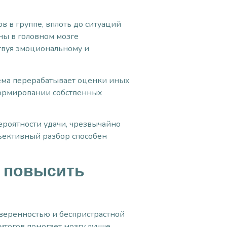
в в группе, вплоть до ситуаций
ны в головном мозге
твуя эмоциональному и
тема перерабатывает оценки иных
формировании собственных
ероятности удачи, чрезвычайно
бъективный разбор способен
и повысить
веренностью и беспристрастной
итогов помогает мозгу лучше