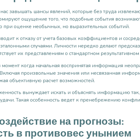
нас завышать шансы явлений, которые без труда извлека
ируют ощущение того, что подобные события возникают б
о при оценке необычных, но выразительных событий.
водит к отказу от учета базовых коэффициентов и сосре
эталонными случаями. Личности нередко делают предсказа
тствует их представлениям о стандартном результативном
 момент когда начальная воспринятая информация неопра
o. Включая произвольные значения или несвязанная инфор
ажая объективную расчет возможностей.
нность вынуждает искать и объяснять информацию так,
удачи. Такая особенность ведет к пренебрежению конф
здействие на прогнозы:
сть в противовес унынием