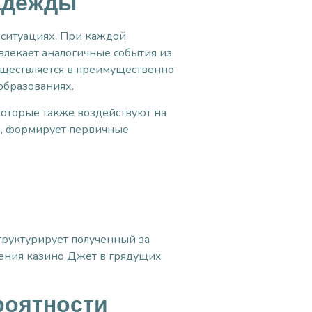
надежды
 ситуациях. При каждой
влекает аналогичные события из
уществляется в преимущественно
образованиях.
которые также воздействуют на
че, формирует первичные
труктурирует полученный за
ижения казино Джет в грядущих
роятности