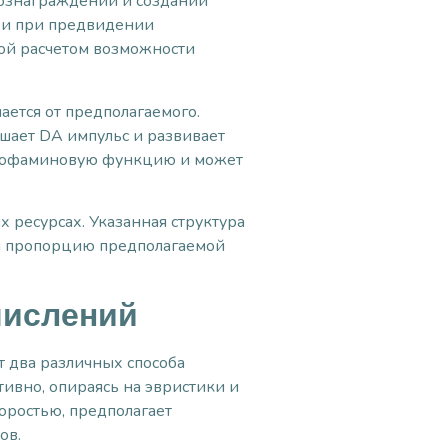
ознаграждении и создании
 и при предвидении
ной расчетом возможности
ается от предполагаемого.
шает DA импульс и развивает
 дофаминовую функцию и может
 ресурсах. Указанная структура
 и пропорцию предполагаемой
числений
т два различных способа
ивно, опираясь на эвристики и
коростью, предполагает
ов.