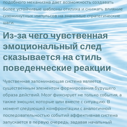
подобного механизма дает возможность создавать
более устойчивые шаблоны отклика и снижать влияние
сиюминутных импульсов на значимые стратегические
шаги.
Из-за чего чувственная
эмоциональный след
сказывается на стиль
поведенческие реакции
Чувственная запоминающая система является
существенным элементом формирования будущего
образа действий. Мозг фиксирует не только события, а
также эмоции, которые шли вместе с ситуацию. В
момент следующей конфронтации с аналогичной
последовательностью событий аффективная система
запускается в первую очередь, задавая начальный