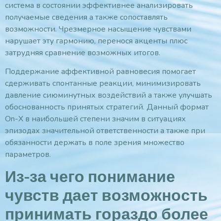
система в состоянии эффективнее анализировать
получаемые сведения а также сопоставлять
возможности. Чрезмерное насыщение чувствами
нарушает эту гармонию, перенося акценты плюс
затрудняя сравнение возможных итогов.
Поддержание аффективной равновесия помогает
сдерживать спонтанные реакции, минимизировать
давление сиюминутных воздействий а также улучшать
обоснованность принятых стратегий. Данный формат
On-X в наибольшей степени значим в ситуациях
эпизодах значительной ответственности а также при
обязанности держать в поле зрения множество
параметров.
Из-за чего понимание
чувств дает возможность
принимать гораздо более