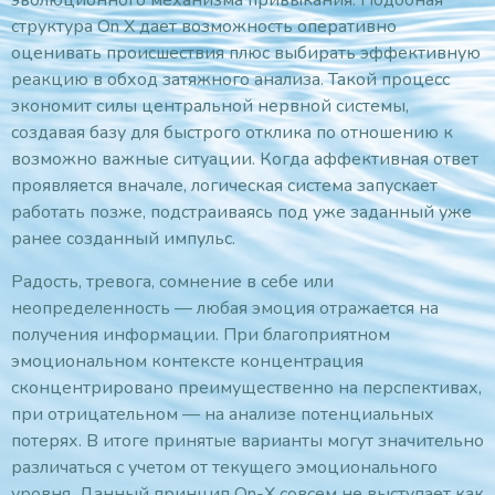
эволюционного механизма привыкания. Подобная
структура On X дает возможность оперативно
оценивать происшествия плюс выбирать эффективную
реакцию в обход затяжного анализа. Такой процесс
экономит силы центральной нервной системы,
создавая базу для быстрого отклика по отношению к
возможно важные ситуации. Когда аффективная ответ
проявляется вначале, логическая система запускает
работать позже, подстраиваясь под уже заданный уже
ранее созданный импульс.
Радость, тревога, сомнение в себе или
неопределенность — любая эмоция отражается на
получения информации. При благоприятном
эмоциональном контексте концентрация
сконцентрировано преимущественно на перспективах,
при отрицательном — на анализе потенциальных
потерях. В итоге принятые варианты могут значительно
различаться с учетом от текущего эмоционального
уровня. Данный принцип On-X совсем не выступает как