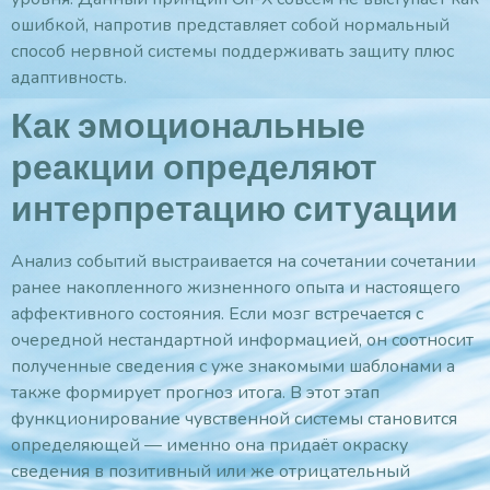
ошибкой, напротив представляет собой нормальный
способ нервной системы поддерживать защиту плюс
адаптивность.
Как эмоциональные
реакции определяют
интерпретацию ситуации
Анализ событий выстраивается на сочетании сочетании
ранее накопленного жизненного опыта и настоящего
аффективного состояния. Если мозг встречается с
очередной нестандартной информацией, он соотносит
полученные сведения с уже знакомыми шаблонами а
также формирует прогноз итога. В этот этап
функционирование чувственной системы становится
определяющей — именно она придаёт окраску
сведения в позитивный или же отрицательный