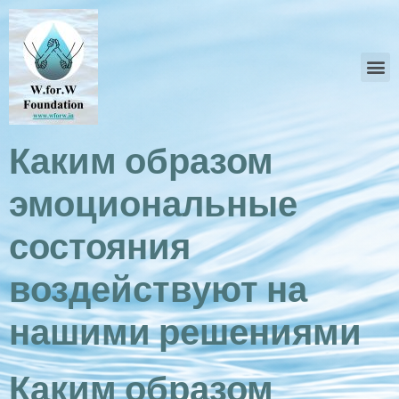
Каким образом
эмоциональные
состояния
воздействуют на
нашими решениями
Каким образом