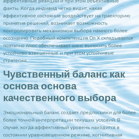
аффективные реакции и при этом объективные
факты. Когда индивид чётко видит, какая
аффективное состояние воздействует на траекторию
принятия решений, возникает возможность
контролировать механизмом выбора намного более
осознанно. Подобный компетенция On X складывается
поэтапно плюс обеспечивает шанс выносить более
устойчиво взвешенные и при этом устойчивые
стратегии.
Чувственный баланс как
основа основа
качественного выбора
Эмоциональный баланс создает предпосылки для более
более точной интерпретации текущих условий. В
случае, когда аффективный уровень находится в
состоянии уравновешенном режиме, когнитивная