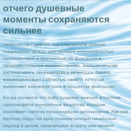
отчего душевные
моменты сохраняются
сильнее
Неврология с давних пор определила прямую
соединение между чувственной интенсивностью
происшествий и прочностью их фиксации в
продолжительной воспоминаниях. Эмоциональная
система мозга, занимающаяся за эмоции, близко
взаимодействует с областью памяти, который
выполняет ключевую роль в процессах фиксации.
Когда случается что-либо душевно важное, в системе
производятся конкретные вещества, которые
усиливают систему консолидации запоминания. Как раз
поэтому люди так ярко помним личный начальный
период в школе, изначальное встречу или момент