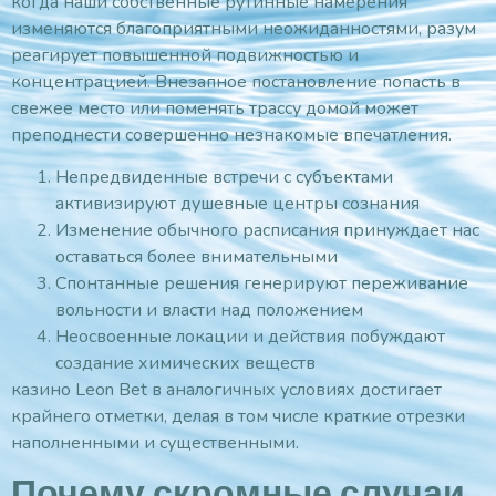
когда наши собственные рутинные намерения
изменяются благоприятными неожиданностями, разум
реагирует повышенной подвижностью и
концентрацией. Внезапное постановление попасть в
свежее место или поменять трассу домой может
преподнести совершенно незнакомые впечатления.
Непредвиденные встречи с субъектами
активизируют душевные центры сознания
Изменение обычного расписания принуждает нас
оставаться более внимательными
Спонтанные решения генерируют переживание
вольности и власти над положением
Неосвоенные локации и действия побуждают
создание химических веществ
казино Leon Bet в аналогичных условиях достигает
крайнего отметки, делая в том числе краткие отрезки
наполненными и существенными.
Почему скромные случаи