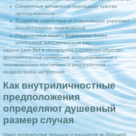
Совместные активности порождают чувство
принадлежности
Душевная содействие от окружающих укрепляет
положительные переживания
Разделенные память формируют более
устойчивые эмоциональные узы
казино Leon Bet в социальном окружении обретает
дополнительные измерения, ассоциированные с
человеческими контактами и двусторонним
воздействием настроений.
Как внутриличностные
предположения
определяют душевный
размер случая
Наши изначальные позиции и ожидания во большей