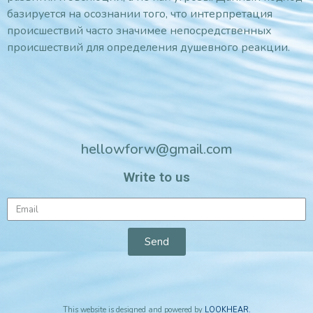
базируется на осознании того, что интерпретация
происшествий часто значимее непосредственных
происшествий для определения душевного реакции.
hellowforw@gmail.com
Write to us
Send
This website is designed and powered by
LOOKHEAR
.