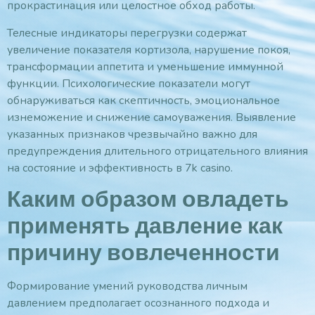
прокрастинация или целостное обход работы.
Телесные индикаторы перегрузки содержат
увеличение показателя кортизола, нарушение покоя,
трансформации аппетита и уменьшение иммунной
функции. Психологические показатели могут
обнаруживаться как скептичность, эмоциональное
изнеможение и снижение самоуважения. Выявление
указанных признаков чрезвычайно важно для
предупреждения длительного отрицательного влияния
на состояние и эффективность в 7k casino.
Каким образом овладеть
применять давление как
причину вовлеченности
Формирование умений руководства личным
давлением предполагает осознанного подхода и