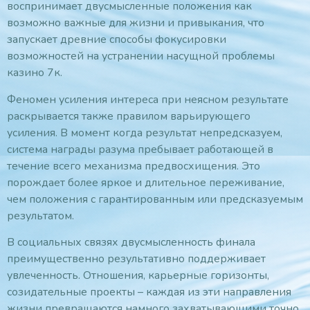
воспринимает двусмысленные положения как
возможно важные для жизни и привыкания, что
запускает древние способы фокусировки
возможностей на устранении насущной проблемы
казино 7к.
Феномен усиления интереса при неясном результате
раскрывается также правилом варьирующего
усиления. В момент когда результат непредсказуем,
система награды разума пребывает работающей в
течение всего механизма предвосхищения. Это
порождает более яркое и длительное переживание,
чем положения с гарантированным или предсказуемым
результатом.
В социальных связях двусмысленность финала
преимущественно результативно поддерживает
увлеченность. Отношения, карьерные горизонты,
созидательные проекты – каждая из эти направления
жизни превращаются намного захватывающими точно