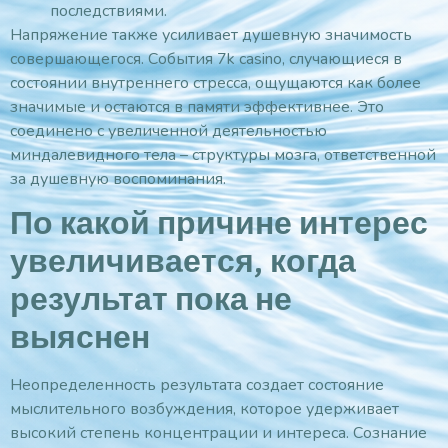
последствиями.
Напряжение также усиливает душевную значимость
совершающегося. События 7k casino, случающиеся в
состоянии внутреннего стресса, ощущаются как более
значимые и остаются в памяти эффективнее. Это
соединено с увеличенной деятельностью
миндалевидного тела – структуры мозга, ответственной
за душевную воспоминания.
По какой причине интерес
увеличивается, когда
результат пока не
выяснен
Неопределенность результата создает состояние
мыслительного возбуждения, которое удерживает
высокий степень концентрации и интереса. Сознание