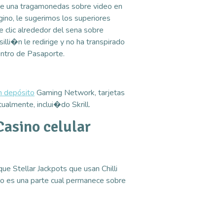
 de una tragamonedas sobre video en
gino, le sugerimos los superiores
e clic alrededor del sena sobre
lli�n le redirige y no ha transpirado
entro de Pasaporte.
n depósito
Gaming Network, tarjetas
ualmente, inclui�do Skrill.
asino celular
e Stellar Jackpots que usan Chilli
ao es una parte cual permanece sobre