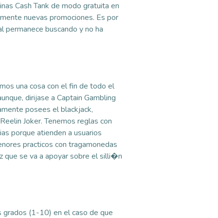
inas Cash Tank de modo gratuita en
armente nuevas promociones. Es por
ual permanece buscando y no ha
mos una cosa con el fin de todo el
aunque, dirijase a Captain Gambling
amente posees el blackjack,
 Reelin Joker. Tenemos reglas con
ias porque atienden a usuarios
menores practicos con tragamonedas
z que se va a apoyar sobre el silli�n
as grados (1-10) en el caso de que