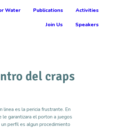
r Water
Publications
Activities
Join Us
Speakers
ntro del craps
 linea es la pericia frustrante. En
le garantizara el porton a juegos
r un perfil es algun procedimiento