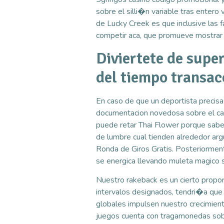
sobre el silli�n variable tras entero
de Lucky Creek es que inclusive las f
competir aca, que promueve mostrar 
Diviertete de supe
del tiempo transac
En caso de que un deportista precisa
documentacion novedosa sobre el cas
puede retar Thai Flower porque sabe
de lumbre cual tienden alrededor arg
Ronda de Giros Gratis. Posteriormen
se energica llevando muleta magico 
Nuestro rakeback es un cierto propor
intervalos designados, tendri�a que
globales impulsen nuestro crecimient
juegos cuenta con tragamonedas sobr