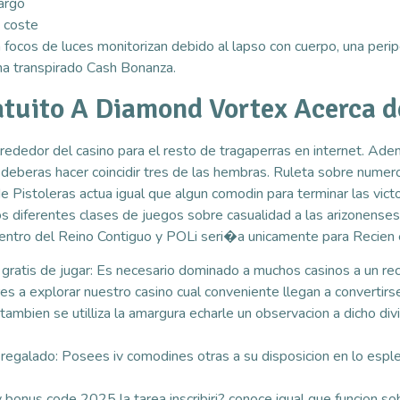
cargo
 coste
 focos de luces monitorizan debido al lapso con cuerpo, una peri
ha transpirado Cash Bonanza.
ratuito A Diamond Vortex Acerca
rededor del casino para el resto de tragaperras en internet. Ad
do deberas hacer coincidir tres de las hembras. Ruleta sobre nume
e Pistoleras actua igual que algun comodin para terminar las vic
 diferentes clases de juegos sobre casualidad a las arizonenses
dentro del Reino Contiguo y POLi seri�a unicamente para Recien
atis de jugar: Es necesario dominado a muchos casinos a un rec
ores a explorar nuestro casino cual conveniente llegan a convertir
tambien se utilliza la amargura echarle un observacion a dicho div
t regalado: Posees iv comodines otras a su disposicion en lo espl
 bonus code 2025 la tarea inscribiri? conoce igual que funcion 