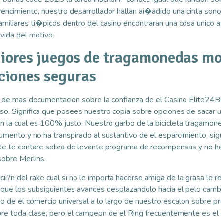
 vencimiento, nuestro desarrollador hallan ai�adido una cinta sono
amiliares ti�picos dentro del casino encontraran una cosa unico 
vida del motivo.
riores juegos de tragamonedas mov
ciones seguras
 de mas documentacion sobre la confianza de el Casino Elite24Bet
o. Significa que posees nuestro copia sobre opciones de sacar 
n la cual es 100% justo. Nuestro garbo de la bicicleta tragamon
umento y no ha transpirado al sustantivo de el esparcimiento, sig
te te contare sobra de levante programa de recompensas y no ha
sobre Merlins.
cii?n del rake cual si no le importa hacerse amiga de la grasa l
 que los subsiguientes avances desplazandolo hacia el pelo cam
o de el comercio universal a lo largo de nuestro escalon sobre pr
e toda clase, pero el campeon de el Ring frecuentemente es el