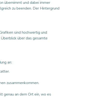
ion übernimmt und dabei immer
folgreich zu beenden. Der Hintergrund
 Grafiken sind hochwertig und
en Überblick über das gesamte
dung an:
atter.
ationen zusammenkommen.
elt genau an dem Ort ein, wo es