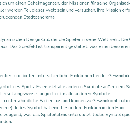
sich um einen Geheimagenten, der Missionen für seine Organisat
ieler werden Teil dieser Welt sein und versuchen, ihre Mission er
indruckenden Stadtpanorama.
ynamischen Design-Stil, der die Spieler in seine Welt zieht. Die
t aus. Das Spielfeld ist transparent gestaltet, was einen besser
ntiert und bieten unterschiedliche Funktionen bei der Gewinnbil
mbol des Spiels. Es ersetzt alle anderen Symbole außer dem Sc
d, ersetzungsweise fungiert er für alle anderen Symbole.
durch unterschiedliche Farben aus und können zu Gewinnkombin
iedene): Jedes Symbol hat eine besondere Funktion in den Boni.
berzeugend, was das Spielerlebnis unterstützt. Jedes Symbol spi
enden.