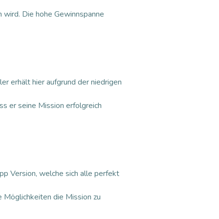
en wird. Die hohe Gewinnspanne
er erhält hier aufgrund der niedrigen
s er seine Mission erfolgreich
p Version, welche sich alle perfekt
e Möglichkeiten die Mission zu