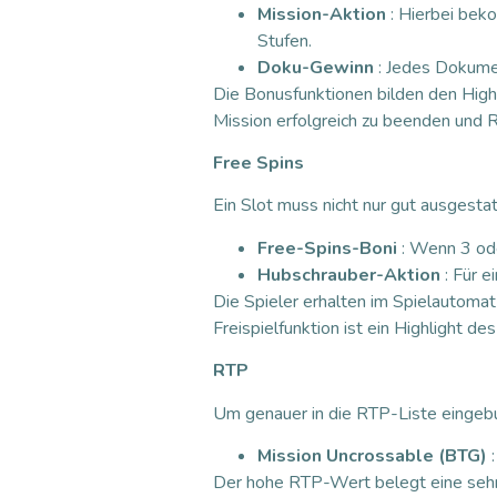
Mission-Aktion
: Hierbei bek
Stufen.
Doku-Gewinn
: Jedes Dokume
Die Bonusfunktionen bilden den Highl
Mission erfolgreich zu beenden und R
Free Spins
Ein Slot muss nicht nur gut ausgesta
Free-Spins-Boni
: Wenn 3 od
Hubschrauber-Aktion
: Für 
Die Spieler erhalten im Spielautomat
Freispielfunktion ist ein Highlight des
RTP
Um genauer in die RTP-Liste eingebu
Mission Uncrossable (BTG)
Der hohe RTP-Wert belegt eine sehr f