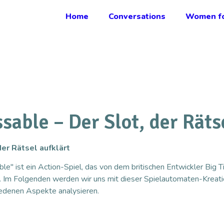
Home
Conversations
Women fo
sable – Der Slot, der Rätse
der Rätsel aufklärt
le" ist ein Action-Spiel, das von dem britischen Entwickler Big
et. Im Folgenden werden wir uns mit dieser Spielautomaten-Kreat
iedenen Aspekte analysieren.