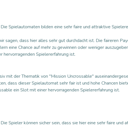
:
: Die Spielautomaten bilden eine sehr faire und attraktive Spielere
 sagen, dass hier alles sehr gut durchdacht ist. Die faireren Payo
lern eine Chance auf mehr zu gewinnen oder weniger auszugeben
er hervorragenden Spielererfahrung ist.
ensiv mit der Thematik von "Mission Uncrossable" auseinanderge
gten, dass dieser Spielautomat sehr fair ist und hohe Chancen bie
able ein Slot mit einer hervorragenden Spielererfahrung ist.
: Die Spieler können sicher sein, dass sie hier eine sehr faire und 