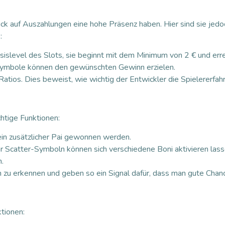
blick auf Auszahlungen eine hohe Präsenz haben. Hier sind sie jed
:
asislevel des Slots, sie beginnt mit dem Minimum von 2 € und err
symbole können den gewünschten Gewinn erzielen.
Ratios. Dies beweist, wie wichtig der Entwickler die Spielererfah
htige Funktionen:
ein zusätzlicher Pai gewonnen werden.
hr Scatter-Symboln können sich verschiedene Boni aktivieren lass
n.
n zu erkennen und geben so ein Signal dafür, dass man gute Chan
tionen: