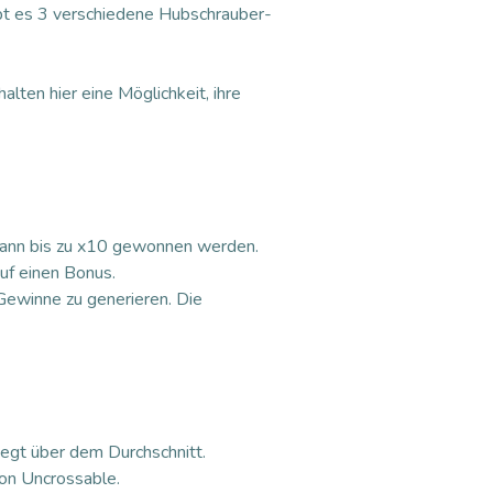
ibt es 3 verschiedene Hubschrauber-
lten hier eine Möglichkeit, ihre
 kann bis zu x10 gewonnen werden.
uf einen Bonus.
 Gewinne zu generieren. Die
egt über dem Durchschnitt.
ion Uncrossable.