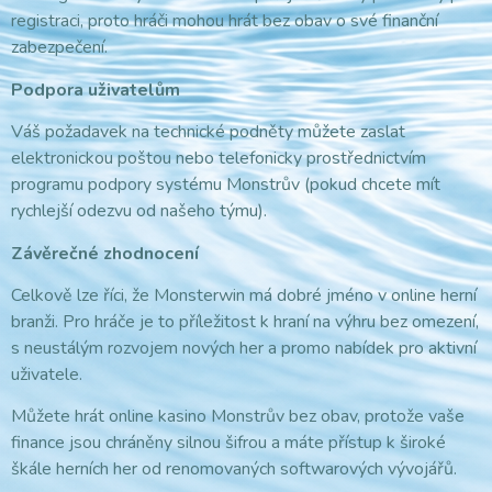
registraci, proto hráči mohou hrát bez obav o své finanční
zabezpečení.
Podpora uživatelům
Váš požadavek na technické podněty můžete zaslat
elektronickou poštou nebo telefonicky prostřednictvím
programu podpory systému Monstrův (pokud chcete mít
rychlejší odezvu od našeho týmu).
Závěrečné zhodnocení
Celkově lze říci, že Monsterwin má dobré jméno v online herní
branži. Pro hráče je to příležitost k hraní na výhru bez omezení,
s neustálým rozvojem nových her a promo nabídek pro aktivní
uživatele.
Můžete hrát online kasino Monstrův bez obav, protože vaše
finance jsou chráněny silnou šifrou a máte přístup k široké
škále herních her od renomovaných softwarových vývojářů.