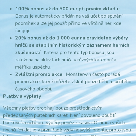
100% bonus až do 500 eur při prvním vkladu
:
Bonus je automaticky přidán na váš účet po splnění
podmínek a lze jej použít přímo ve většině her, kde
funguje.
20% bonus až do 1 000 eur na pravidelné výběry
hráčů se stabilním historickým záznamem herních
zkušeností
. Kriteria pro tento typ bonusu jsou
založena na aktivitách hráča v různých kategorií a
měřítku úspěchu.
Zvláštní promo akce
: Monsterwin často pořádá
promo akce, které můžete získat pouze během určitého
časového období.
Platby a výplaty
Všechny platby probíhají pouze prostřednictvím
předepsaných platebních karet. Není povoleno použití
bankovních účtů pro výběry peněz z kasina. Ochrana vašich
finančních dat je v první řadě vždy nejvyšší priorita, proto jsou