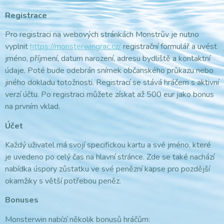
Registrace
Pro registraci na webových stránkách Monstrův je nutno
vyplnit
https://monsterwingrac.cz/
registrační formulář a uvést
jméno, příjmení, datum narození, adresu bydliště a kontaktní
údaje. Poté bude odebrán snímek občanského průkazu nebo
jiného dokladu totožnosti. Registrací se stává hráčem s aktivní
verzí účtu. Po registraci můžete získat až 500 eur jako bonus
na prvním vklad.
Účet
Každý uživatel má svojí specifickou kartu a své jméno, které
je uvedeno po celý čas na hlavní stránce. Zde se také nachází
nabídka úspory zůstatku ve své penězní kapse pro pozdější
okamžiky s větší potřebou peněz.
Bonuses
Monsterwin nabízí několik bonusů hráčům: