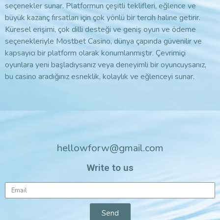
seçenekler sunar. Platformun çeşitli teklifleri, eğlence ve
büyük kazanç fırsatları için çok yönlü bir tercih haline getirir.
Küresel erişimi, çok dilli desteği ve geniş oyun ve ödeme
seçenekleriyle Mostbet Casino, dünya çapında güvenilir ve
kapsayıcı bir platform olarak konumlanmıştır. Çevrimiçi
oyunlara yeni başladıysanız veya deneyimli bir oyuncuysanız,
bu casino aradığınız esneklik, kolaylık ve eğlenceyi sunar.
hellowforw@gmail.com
Write to us
Send