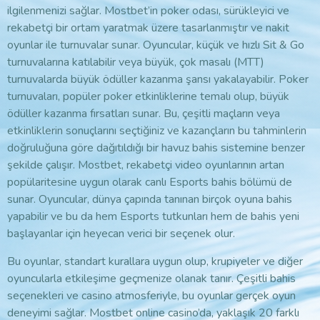
ilgilenmenizi sağlar. Mostbet’in poker odası, sürükleyici ve
rekabetçi bir ortam yaratmak üzere tasarlanmıştır ve nakit
oyunlar ile turnuvalar sunar. Oyuncular, küçük ve hızlı Sit & Go
turnuvalarına katılabilir veya büyük, çok masalı (MTT)
turnuvalarda büyük ödüller kazanma şansı yakalayabilir. Poker
turnuvaları, popüler poker etkinliklerine temalı olup, büyük
ödüller kazanma fırsatları sunar. Bu, çeşitli maçların veya
etkinliklerin sonuçlarını seçtiğiniz ve kazançların bu tahminlerin
doğruluğuna göre dağıtıldığı bir havuz bahis sistemine benzer
şekilde çalışır. Mostbet, rekabetçi video oyunlarının artan
popülaritesine uygun olarak canlı Esports bahis bölümü de
sunar. Oyuncular, dünya çapında tanınan birçok oyuna bahis
yapabilir ve bu da hem Esports tutkunları hem de bahis yeni
başlayanlar için heyecan verici bir seçenek olur.
Bu oyunlar, standart kurallara uygun olup, krupiyeler ve diğer
oyuncularla etkileşime geçmenize olanak tanır. Çeşitli bahis
seçenekleri ve casino atmosferiyle, bu oyunlar gerçek oyun
deneyimi sağlar. Mostbet online casino’da, yaklaşık 20 farklı