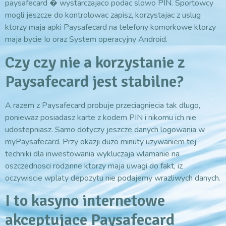
paysafecard � wystarczajaco podac slowo PIN. Sportowcy
mogli jeszcze do kontrolowac zapisz, korzystajac z uslug
ktorzy maja apki Paysafecard na telefony komorkowe ktorzy
maja bycie Io oraz System operacyjny Android.
Czy czy nie a korzystanie z
Paysafecard jest stabilne?
A razem z Paysafecard probuje przeciagniecia tak dlugo,
poniewaz posiadasz karte z kodem PIN i nikomu ich nie
udostepniasz. Samo dotyczy jeszcze danych logowania w
myPaysafecard. Przy okazji duzo minuty uzywaniem tej
techniki dla inwestowania wykluczaja wlamanie na
oszczednosci rodzinne ktorzy maja uwagi do fakt, iz
oczywiscie wplaty depozytu nie podajemy wrazliwych danych.
I to kasyno internetowe
akceptujace Paysafecard