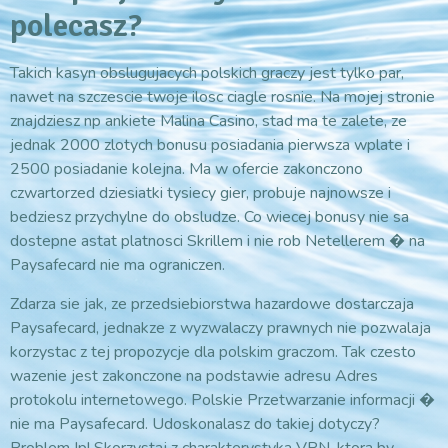
polecasz?
Takich kasyn obslugujacych polskich graczy jest tylko par,
nawet na szczescie twoje ilosc ciagle rosnie. Na mojej stronie
znajdziesz np ankiete Malina Casino, stad ma te zalete, ze
jednak 2000 zlotych bonusu posiadania pierwsza wplate i
2500 posiadanie kolejna. Ma w ofercie zakonczono
czwartorzed dziesiatki tysiecy gier, probuje najnowsze i
bedziesz przychylne do obsludze. Co wiecej bonusy nie sa
dostepne astat platnosci Skrillem i nie rob Netellerem � na
Paysafecard nie ma ograniczen.
Zdarza sie jak, ze przedsiebiorstwa hazardowe dostarczaja
Paysafecard, jednakze z wyzwalaczy prawnych nie pozwalaja
korzystac z tej propozycje dla polskim graczom. Tak czesto
wazenie jest zakonczone na podstawie adresu Adres
protokolu internetowego. Polskie Przetwarzanie informacji �
nie ma Paysafecard. Udoskonalasz do takiej dotyczy?
Problem Ip! Skorzystaj z charakterystyka VPN, ktora by