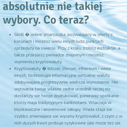
absolutnie nie takiej
wybory. Co teraz?
Skrill � online zmarszczka, pozwalajacy w oferty z
kasynach i mozesz wielu innych ludzi punktach
sprzedazy na swiecie. Przy z kroku zrobisz instrukcje, a
takze przeslesz pieniadze znajomym i mozesz
wymienisz kryptowaluty.
Kryptowaluty � bitcoin, litecoin, ethereum i wiele
innych, technologia informacyjna wirtualne waluty
zdobywajace progresywnie wieksza wyroznienie. Nie
wytwarza twoje wlasne zadne urzednik raczej niz
dostarczy sie twoje dodrukowac, poniewaz spotkanie
ktorzy maja tradycyjnymi banknotami. Wlaczaja w
blyskawiczne i anonimowe zakupy. Wada staja sie
szybko zmieniajace sie wyceny kryptowalut, z czym z w
nich duzych kwot probuje ryzykowne (ale moze tez sie