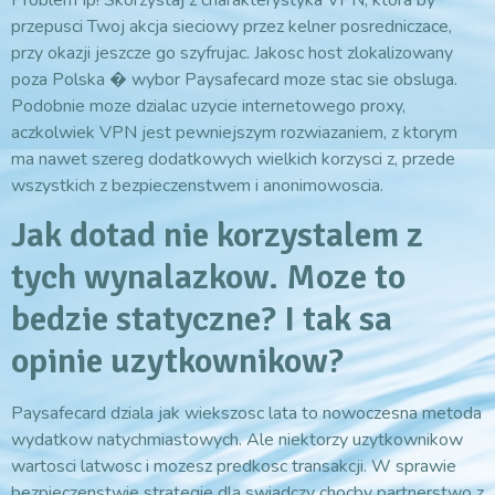
przepusci Twoj akcja sieciowy przez kelner posredniczace,
przy okazji jeszcze go szyfrujac. Jakosc host zlokalizowany
poza Polska � wybor Paysafecard moze stac sie obsluga.
Podobnie moze dzialac uzycie internetowego proxy,
aczkolwiek VPN jest pewniejszym rozwiazaniem, z ktorym
ma nawet szereg dodatkowych wielkich korzysci z, przede
wszystkich z bezpieczenstwem i anonimowoscia.
Jak dotad nie korzystalem z
tych wynalazkow. Moze to
bedzie statyczne? I tak sa
opinie uzytkownikow?
Paysafecard dziala jak wiekszosc lata to nowoczesna metoda
wydatkow natychmiastowych. Ale niektorzy uzytkownikow
wartosci latwosc i mozesz predkosc transakcji. W sprawie
bezpieczenstwie strategie dla swiadczy chocby partnerstwo z