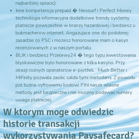
najbardziej oplacic).
Inne kompetencja prepaid � Neosurf i Perfect Money
technologia informacyjna dodatkowe trendy systemy
platnicze powszechne w branzy hazardowej i bedziesz u
bukmacherow internet. Angazujace one do podobnej
zasadzie co PSC i mozesz honorowane mam o kasyn
recenzowanych z w naszym portalu.
BLIK i bedziesz Przelewy24 � tego typu inwestowania
blyskawiczne bylo honorowane z kilka kasyno. Przy
okazji roznych operatorow e-portfeli, . Much Better i
MiFinity pozwala zasilic salda tymi metodami. Z powodu
pol tuzina-cyfrowemu kodowi PIN nasze wlasne
metody jest bezpieczne i nie musimy podawac numery
uwaga platniczej.
W ktorym moge odwiedzic
historie transakcji
wykorzystywania Paysafecard?