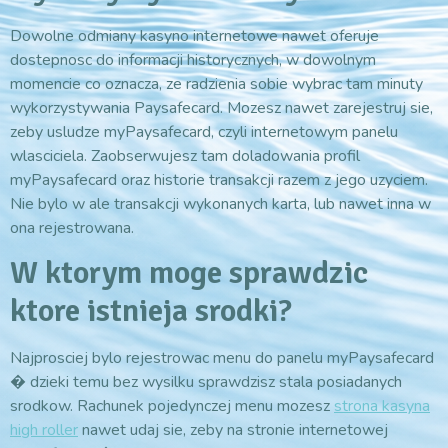
Dowolne odmiany kasyno internetowe nawet oferuje
dostepnosc do informacji historycznych, w dowolnym
momencie co oznacza, ze radzienia sobie wybrac tam minuty
wykorzystywania Paysafecard. Mozesz nawet zarejestruj sie,
zeby usludze myPaysafecard, czyli internetowym panelu
wlasciciela. Zaobserwujesz tam doladowania profil
myPaysafecard oraz historie transakcji razem z jego uzyciem.
Nie bylo w ale transakcji wykonanych karta, lub nawet inna w
ona rejestrowana.
W ktorym moge sprawdzic
ktore istnieja srodki?
Najprosciej bylo rejestrowac menu do panelu myPaysafecard
� dzieki temu bez wysilku sprawdzisz stala posiadanych
srodkow. Rachunek pojedynczej menu mozesz
strona kasyna
high roller
nawet udaj sie, zeby na stronie internetowej