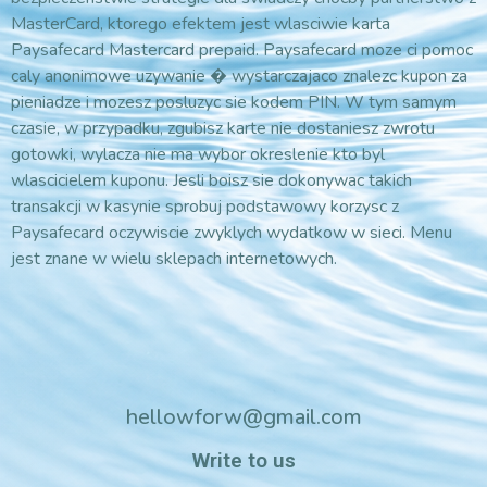
MasterCard, ktorego efektem jest wlasciwie karta
Paysafecard Mastercard prepaid. Paysafecard moze ci pomoc
caly anonimowe uzywanie � wystarczajaco znalezc kupon za
pieniadze i mozesz posluzyc sie kodem PIN. W tym samym
czasie, w przypadku, zgubisz karte nie dostaniesz zwrotu
gotowki, wylacza nie ma wybor okreslenie kto byl
wlascicielem kuponu. Jesli boisz sie dokonywac takich
transakcji w kasynie sprobuj podstawowy korzysc z
Paysafecard oczywiscie zwyklych wydatkow w sieci. Menu
jest znane w wielu sklepach internetowych.
hellowforw@gmail.com
Write to us