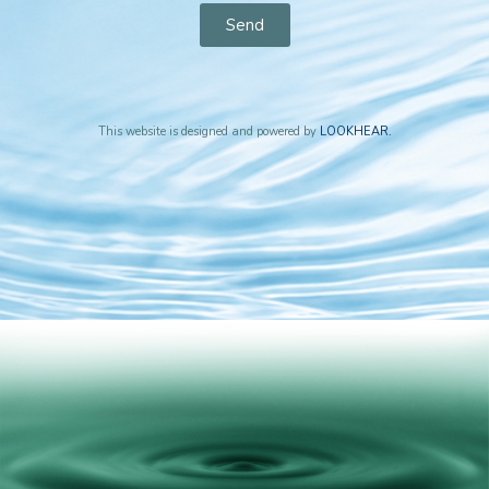
Send
This website is designed and powered by
LOOKHEAR
.