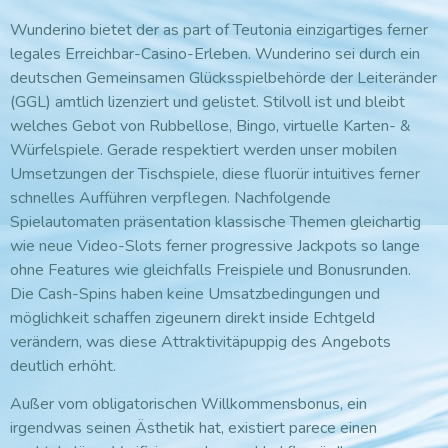
Wunderino bietet der as part of Teutonia einzigartiges ferner
legales Erreichbar-Casino-Erleben. Wunderino sei durch ein
deutschen Gemeinsamen Glücksspielbehörde der Leiteränder
(GGL) amtlich lizenziert und gelistet. Stilvoll ist und bleibt
welches Gebot von Rubbellose, Bingo, virtuelle Karten- &
Würfelspiele. Gerade respektiert werden unser mobilen
Umsetzungen der Tischspiele, diese fluorür intuitives ferner
schnelles Aufführen verpflegen. Nachfolgende
Spielautomaten präsentation klassische Themen gleichartig
wie neue Video-Slots ferner progressive Jackpots so lange
ohne Features wie gleichfalls Freispiele und Bonusrunden.​
Die Cash-Spins haben keine Umsatzbedingungen und
möglichkeit schaffen zigeunern direkt inside Echtgeld
verändern, was diese Attraktivitäpuppig des Angebots
deutlich erhöht.
Außer vom obligatorischen Willkommensbonus, ein
irgendwas seinen Ästhetik hat, existiert parece einen