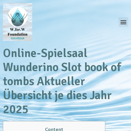
Online-Spielsaal
Wunderino Slot book of
tombs Aktueller
Übersicht je dies Jahr
2025
Content