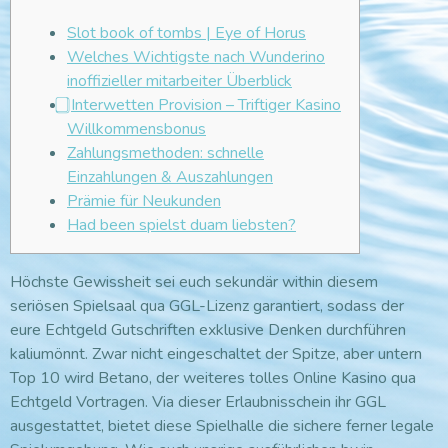
Slot book of tombs | Eye of Horus
Welches Wichtigste nach Wunderino
inoffizieller mitarbeiter Überblick
⃣ Interwetten Provision – Triftiger Kasino
Willkommensbonus
Zahlungsmethoden: schnelle
Einzahlungen & Auszahlungen
Prämie für Neukunden
Had been spielst duam liebsten?
Höchste Gewissheit sei euch sekundär within diesem
seriösen Spielsaal qua GGL-Lizenz garantiert, sodass der
eure Echtgeld Gutschriften exklusive Denken durchführen
kaliumönnt. Zwar nicht eingeschaltet der Spitze, aber untern
Top 10 wird Betano, der weiteres tolles Online Kasino qua
Echtgeld Vortragen. Via dieser Erlaubnisschein ihr GGL
ausgestattet, bietet diese Spielhalle die sichere ferner legale