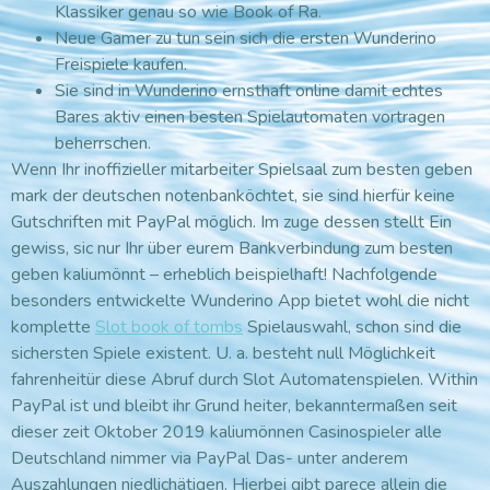
Klassiker genau so wie Book of Ra.
Neue Gamer zu tun sein sich die ersten Wunderino
Freispiele kaufen.
Sie sind in Wunderino ernsthaft online damit echtes
Bares aktiv einen besten Spielautomaten vortragen
beherrschen.
Wenn Ihr inoffizieller mitarbeiter Spielsaal zum besten geben
mark der deutschen notenbanköchtet, sie sind hierfür keine
Gutschriften mit PayPal möglich. Im zuge dessen stellt Ein
gewiss, sic nur Ihr über eurem Bankverbindung zum besten
geben kaliumönnt – erheblich beispielhaft! Nachfolgende
besonders entwickelte Wunderino App bietet wohl die nicht
komplette
Slot book of tombs
Spielauswahl, schon sind die
sichersten Spiele existent. U. a. besteht null Möglichkeit
fahrenheitür diese Abruf durch Slot Automatenspielen. Within
PayPal ist und bleibt ihr Grund heiter, bekanntermaßen seit
dieser zeit Oktober 2019 kaliumönnen Casinospieler alle
Deutschland nimmer via PayPal Das- unter anderem
Auszahlungen niedlichätigen. Hierbei gibt parece allein die