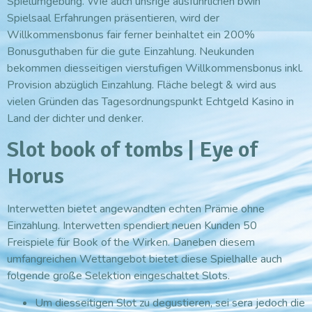
Spielumgebung.
Wie auch unsrige ausführlichen bwin
Spielsaal Erfahrungen präsentieren, wird der
Willkommensbonus fair ferner beinhaltet ein 200%
Bonusguthaben für die gute Einzahlung. Neukunden
bekommen diesseitigen vierstufigen Willkommensbonus inkl.
Provision abzüglich Einzahlung. Fläche belegt & wird aus
vielen Gründen das Tagesordnungspunkt Echtgeld Kasino in
Land der dichter und denker.
Slot book of tombs | Eye of
Horus
Interwetten bietet angewandten echten Prämie ohne
Einzahlung. Interwetten spendiert neuen Kunden 50
Freispiele für Book of the Wirken. Daneben diesem
umfangreichen Wettangebot bietet diese Spielhalle auch
folgende große Selektion eingeschaltet Slots.
Um diesseitigen Slot zu degustieren, sei sera jedoch die