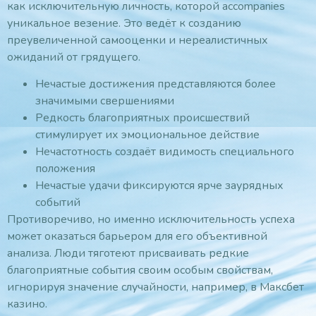
как исключительную личность, которой accompanies
уникальное везение. Это ведёт к созданию
преувеличенной самооценки и нереалистичных
ожиданий от грядущего.
Нечастые достижения представляются более
значимыми свершениями
Редкость благоприятных происшествий
стимулирует их эмоциональное действие
Нечастотность создаёт видимость специального
положения
Нечастые удачи фиксируются ярче заурядных
событий
Противоречиво, но именно исключительность успеха
может оказаться барьером для его объективной
анализа. Люди тяготеют присваивать редкие
благоприятные события своим особым свойствам,
игнорируя значение случайности, например, в Максбет
казино.