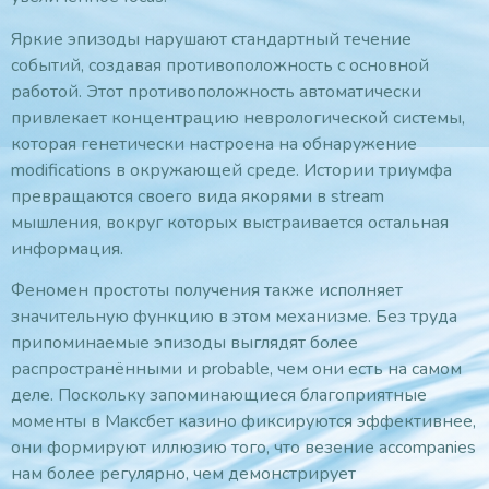
Яркие эпизоды нарушают стандартный течение
событий, создавая противоположность с основной
работой. Этот противоположность автоматически
привлекает концентрацию неврологической системы,
которая генетически настроена на обнаружение
modifications в окружающей среде. Истории триумфа
превращаются своего вида якорями в stream
мышления, вокруг которых выстраивается остальная
информация.
Феномен простоты получения также исполняет
значительную функцию в этом механизме. Без труда
припоминаемые эпизоды выглядят более
распространёнными и probable, чем они есть на самом
деле. Поскольку запоминающиеся благоприятные
моменты в Максбет казино фиксируются эффективнее,
они формируют иллюзию того, что везение accompanies
нам более регулярно, чем демонстрирует