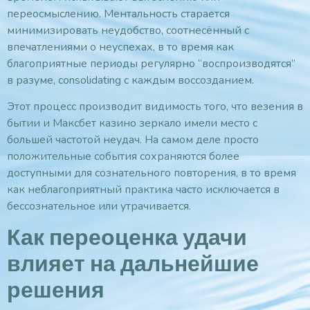
переосмыслению. Ментальность старается
минимизировать неудобство, соотнесённый с
впечатлениями о неуспехах, в то время как
благоприятные периоды регулярно “воспроизводятся”
в разуме, consolidating с каждым воссозданием.
Этот процесс производит видимость того, что везения в
бытии и Максбет казино зеркало имели место с
большей частотой неудач. На самом деле просто
положительные события сохраняются более
доступными для сознательного повторения, в то время
как неблагоприятный практика часто исключается в
бессознательное или утрачивается.
Как переоценка удачи
влияет на дальнейшие
решения