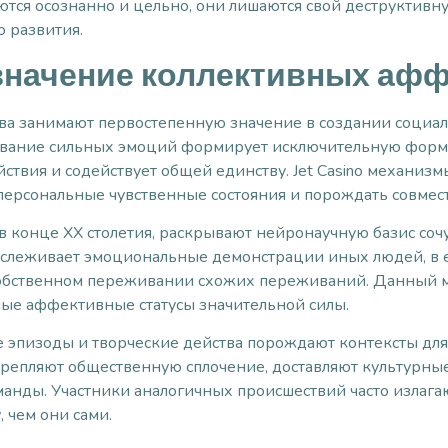
ся осознанно и цельно, они лишаются свой деструктивн
о развития.
значение коллективных аф
ва занимают первостепенную значение в создании социа
вование сильных эмоций формирует исключительную форм
ствия и содействует общей единству. Jet Casino механи
 персональные чувственные состояния и порождать совме
 конце XX столетия, раскрывают нейронаучную базис соч
тслеживает эмоциональные демонстрации иных людей, в е
 собственном переживании схожих переживаний. Данный 
ые аффективные статусы значительной силы.
е эпизоды и творческие действа порождают контексты д
укрепляют общественную сплочение, доставляют культурны
манды. Участники аналогичных происшествий часто излаг
 чем они сами.