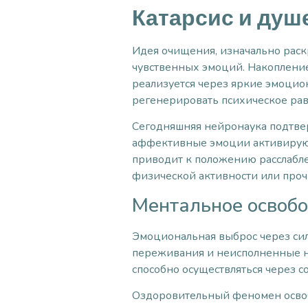
Катарсис и душ
Идея очищения, изначально рас
чувственных эмоций. Накопление
реализуется через яркие эмоцио
регенерировать психическое рав
Сегодняшняя нейронаука подтве
аффективные эмоции активируют
приводит к положению расслабле
физической активности или про
Ментальное освобо
Эмоциональная выброс через си
переживания и неисполненные н
способно осуществляться через с
Оздоровительный феномен освоб