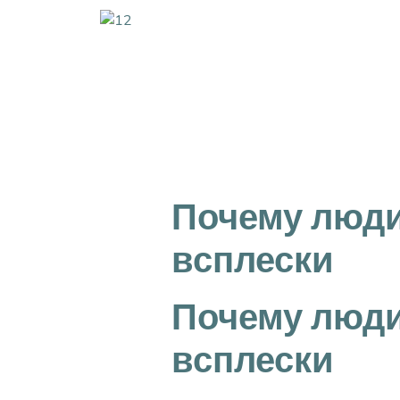
Почему люди
всплески
Почему люди
всплески