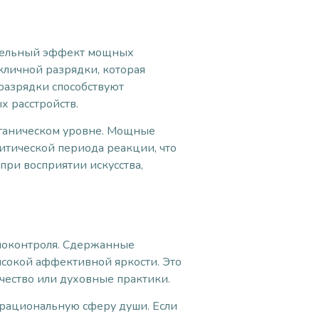
ительный эффект мощных
кличной разрядки, которая
разрядки способствуют
х расстройств.
рганическом уровне. Мощные
тической периода реакции, что
при восприятии искусства,
амоконтроля. Сдержанные
сокой аффективной яркости. Это
ичество или духовные практики.
 рациональную сферу души. Если