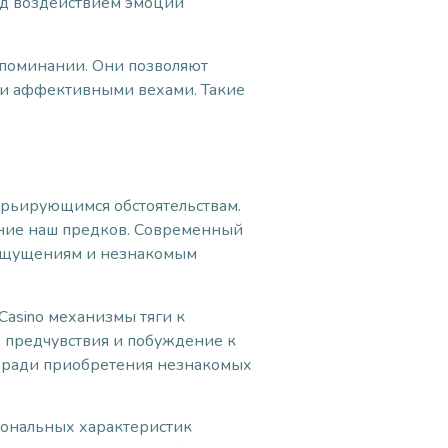
д воздействием эмоций
апоминании. Они позволяют
ми аффективными вехами. Такие
арьирующимся обстоятельствам.
ение наш предков. Современный
 ощущениям и незнакомым
Casino механизмы тяги к
е предчувствия и побуждение к
к ради приобретения незнакомых
сональных характеристик