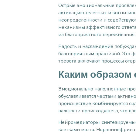
Острые эмоциональные проявлен
активацию телесных и когнитивн
неопределенности и содействую
механизмы аффективного ответа 
из благоприятного переживания.
Радость и наслаждение побуждаю
благоприятным практикой. Это ф
тревога включают процессы отвра
Каким образом
Эмоционально наполненные прои
обуславливается чертами активн
происшествие комбинируется си
важности происходящего, что вл
Нейромедиаторы, синтезируемые
клетками мозга. Норэпинефрин 