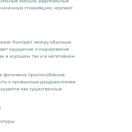
сильные эмоции, радикальные
раниченную стимуляцию, черпают
разия. Контраст между обычным
ышает ощущение и кодирование
 в хорошем, так и в негативном
т к феномену приспособления.
вость к привычным раздражителям
щущаются как существенные
в
уктуры