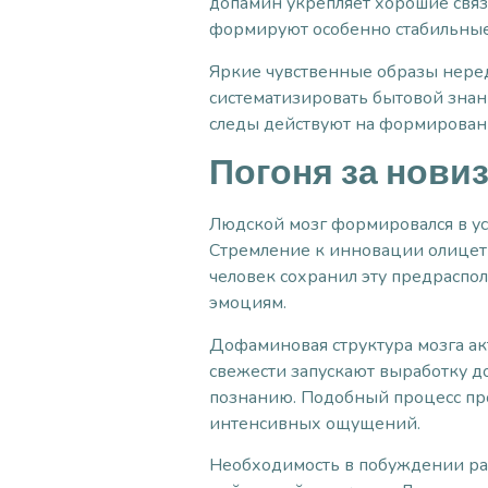
допамин укрепляет хорошие связ
формируют особенно стабильные 
Яркие чувственные образы неред
систематизировать бытовой знан
следы действуют на формирован
Погоня за нови
Людской мозг формировался в ус
Стремление к инновации олицетв
человек сохранил эту предрасп
эмоциям.
Дофаминовая структура мозга акт
свежести запускают выработку д
познанию. Подобный процесс про
интенсивных ощущений.
Необходимость в побуждении раз