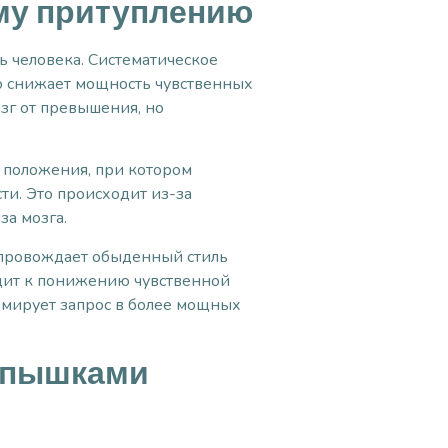
ому притуплению
 человека. Систематическое
то снижает мощность чувственных
зг от превышения, но
 положения, при котором
ти. Это происходит из-за
а мозга.
опровождает обыденный стиль
дит к понижению чувственной
рмирует запрос в более мощных
спышками