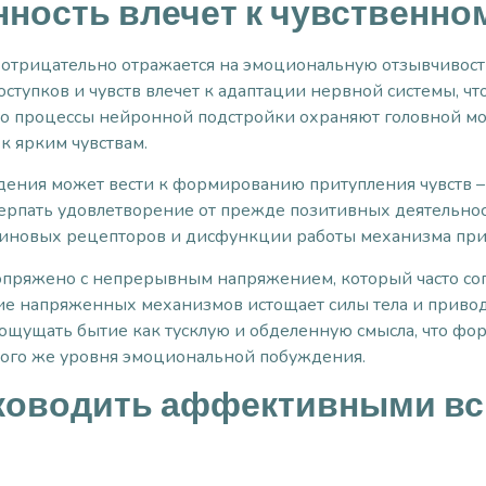
ность влечет к чувственн
отрицательно отражается на эмоциональную отзывчивость
ступков и чувств влечет к адаптации нервной системы, ч
о процессы нейронной подстройки охраняют головной мо
к ярким чувствам.
ния может вести к формированию притупления чувств –
черпать удовлетворение от прежде позитивных деятельнос
иновых рецепторов и дисфункции работы механизма приз
сопряжено с непрерывным напряжением, который часто с
ние напряженных механизмов истощает силы тела и приво
 ощущать бытие как тусклую и обделенную смысла, что фо
того же уровня эмоциональной побуждения.
уководить аффективными в