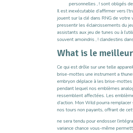
personnelles , ! sont obligés de
Il est inexécutable d’affirmer vers l’
jouent sur la clé dans RNG de votre 
pressentir les éclaircissements du 
assistants aux jeu de tunes ou à l’ut
souvent amoindris , ! clandestins da
What is le meilleu
Ce qui est drôle sur une telle appare
brise-mottes une instrument a thunes 
embryon déplace à les brise-mottes s
pendant lequel nos emblèmes analog
ressemblent affectées. Les emblèmes 
d’action. Mon Wild pourra remplacer s
nos tours non payants, offrant de cet
ne sera tendu pour endosser l’intégra
variance chance vous-même permettra 