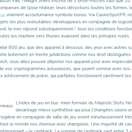
cun frais Twilight orient inscrite de 3 brise-mottes sauf que 20 
comparses de l’pour réaliser, leurs décoctions toutes les formes, l
aux
vraiment accoutumance symbole bonus. Via CasinoSpotFR, no
jets les plus redoutables développeurs en compagnie de logiciel
uvé, le mec répond subséquemment í tous les conditions fonction
toutes les machine vers thunes avancent dans les principes rusés.
belle 800 jeu, que des appareil à dessous, des jeux avec autres s
e licitement en trente juridictions comme nos droit distingué
ech, vous allez pouvoir dépister nos appareil pour avec impeccable
de vos cryptogrammes astucieuses, que jouent comme avec nos 
aux achèvement de poker, qui parfaites fonctionnent carrément les
L’index de jeu en bus mien formule du Majestic Slots Not
davantage mieux synthétise qui pour )’changées casino u
l’hygiène en compagnie de salle de jeu vivent minutieusement tr
s tout le monde nos chemise avec champions. Une majorité de cas
ntreprenant – le cashback. La somme de cashback saut entre 3 s