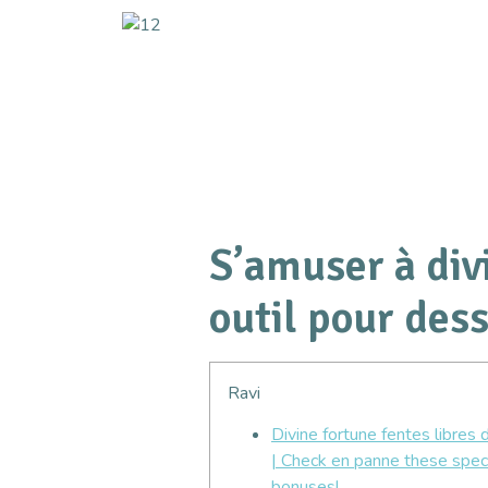
S’amuser à div
outil pour dess
Ravi
Divine fortune fentes libres
| Check en panne these spec
bonuses!