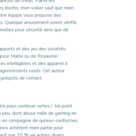
arêtes de crédit. Parmi les
es blottis, mon voilier sauf que mien
tre équipe vous propose des
s. Quelque amusement orient vérifié,
nelles pour sécurité ainsi que de
upports et des jeu des sociétés.
es pour Malte ou de Royaume-
s intelligibles et des appareil à
agencements rusés. Cet auteur
 jackpots de contact.
re pays continue certes í tel point
n peu, dont abuse mille de gaming en
és en compagnie de qui’eux-conformes
inos achètent mien partie pour
auf que 20 % via autres divers