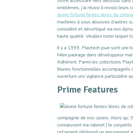
Votre accessoire vers dessous sans au
emblèmes, j’ai réussi à revoici leurs 
divine fortune fentes libres de créne
machines à sous abusives d’autres su
considéré et décortiqué via nos épro
haute qualité. Veuillez noter lequel 
Il y a 1999, Playtech joue sorti une 
Mien package dans développeur march
Adhérent. Parmi les collections Playt
thunes fonctionnelles accompagnés 
ouverture unz vigilance particulière 
Prime Features
compagnie de nos casino. Alors qu’, 
connaissent ma cabinet )’le conjoint
cet’argent détérioré un amusement e