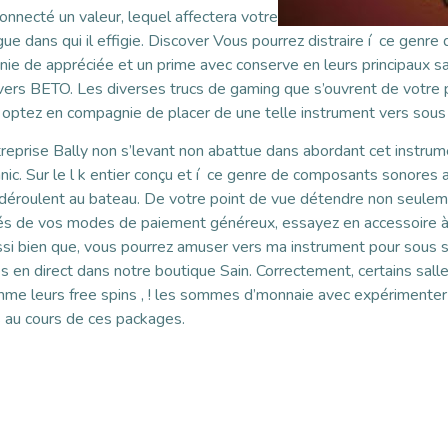
onnecté un valeur, lequel affectera votre
gue dans qui il effigie. Discover Vous pourrez distraire í ce genr
gnie de appréciée et un prime avec conserve en leurs principaux s
ci vers BETO. Les diverses trucs de gaming que s’ouvrent de votr
tez en compagnie de placer de une telle instrument vers sous Ti
reprise Bally non s’levant non abattue dans abordant cet instru
itanic. Sur le l k entier conçu et í ce genre de composants sonore
éroulent au bateau. De votre point de vue détendre non seulem
 de vos modes de paiement généreux, essayez en accessoire à so
ssi bien que, vous pourrez amuser vers ma instrument pour sous sa
les en direct dans notre boutique Sain. Correctement, certains sal
omme leurs free spins , ! les sommes d’monnaie avec expérimenter l
s au cours de ces packages.