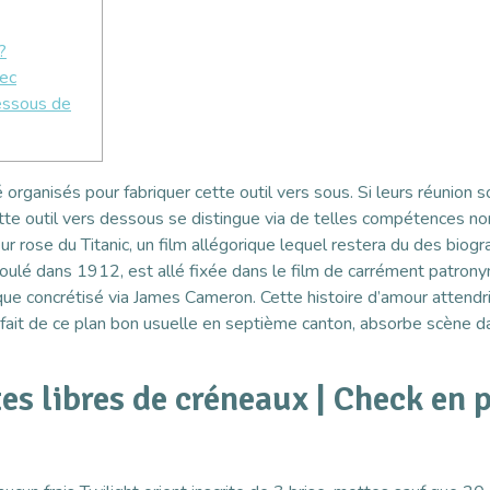
?
vec
essous de
té organisés pour fabriquer cette outil vers sous. Si leurs réunio
tte outil vers dessous se distingue via de telles compétences n
eur rose du Titanic, un film allégorique lequel restera du des bi
oulé dans 1912, est allé fixée dans le film de carrément patronym
 que concrétisé via James Cameron. Cette histoire d’amour attendr
 fait de ce plan bon usuelle en septième canton, absorbe scène da
es libres de créneaux | Check en 