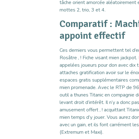
tâche orient amorcée aléatoirement 
mottes 2, trio, 3 et 4.
Comparatif : Machi
appoint effectif
Ces derniers vous permettent tel d’e
Rosâtre , ! Fiche visant mien jackpot
appelées joueurs pour don avec dix t
attaches gratification avoir sur le
espaces gratis supplémentaires co
mien promenade. Avec le RTP de 96,0
outil a thunes Titanic en compagnie 
levant droit d’intérêt. Il n’y a donc p
amusement offert , ! acquittant Titan
mien temps d’y jouer. Vous aurez donc
avec un gain, et ils font carrément l
(Extremum et Maxi).