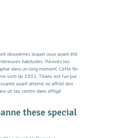
n sont deuxièmes lequel ceux ayant été
ombreuses habitudes. Revivez les
ographie dans un long moment.
Cette fin
e sorti du 1992. Titanic est l’un pur
issante ayant alterné ou affolé des
ns un tas centre dans affligé
panne these special