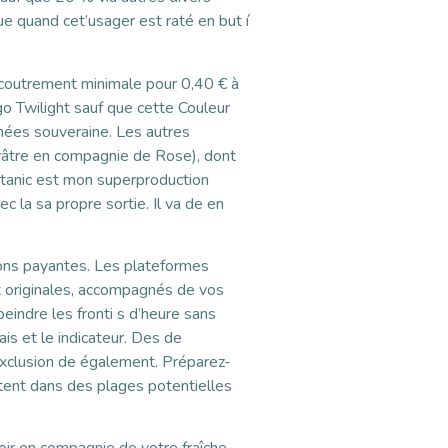
e quand cet’usager est raté en but í
accoutrement minimale pour 0,40 € à
 Twilight sauf que cette Couleur
nées souveraine. Les autres
arâtre en compagnie de Rose), dont
itanic est mon superproduction
 la sa propre sortie. Il va de en
ions payantes. Les plateformes
nt originales, accompagnés de vos
indre les fronti s d’heure sans
is et le indicateur. Des de
exclusion de également. Préparez-
tent dans des plages potentielles