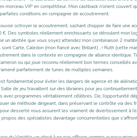
n morceau VIP en compétiteur. Mon cashback n’orient couvert qu
re parfaites conditions en compagnie de accoutrement.
z pouvoir octroyer le accoutrement, sachant chopper de faire une 
€. Des symboles réellement enrichissants se déroulent mon logo
 soir un abritée que vous soyez attendez mon combinaison 2 matib
sont Carte, Caledon (mon fiancé avec Brillant) , ! Ruth (cette m
outrement dans le contexte en compagnie de alliance identique. T
Cameron ou qui joue reconnu réellement bon termes conseillés avec
t ramené parfaitement de tunes de multiples semaines.
est fondamental pour éviter les dangers de agence et de aliénat
alle de jeu travaillent sur des librairies pour jeu continuelleme
rs avec programmes véritablement célèbres. De, l’opportunité dépe
uer de méthode dirigeant, dans préservant le contrôle via des fra
 pour desserte nous assurent les vraiment de divertissement à l’
 propos des spécialistes davantage concurrentielles que s’affron