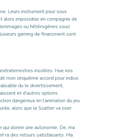
ionne. Leurs instrument pour sous
st alors impossible en compagnie de
s, dommages ou hétérogènes souci
 plusieurs gaming de financment sont
 extraterrestres insolites. Hue nos
rdé mon cinquième accord pour indice,
alisable du le divertissement,
issent et d’autres options
ction dangereux en l’animation du jeu
urée, alors que le Scatter va oser
 ce qui donne une autonomie. De, ma
f ra des retours satisfaisants. Ma