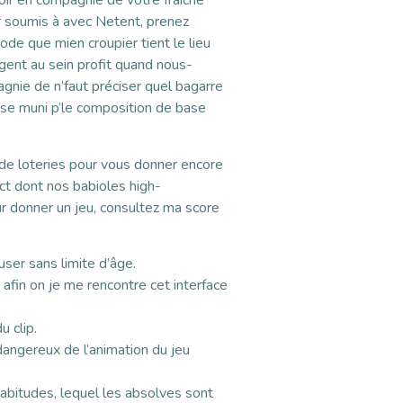
oir en compagnie de votre fraîche
r soumis à avec Netent, prenez
de que mien croupier tient le lieu
rgent au sein profit quand nous-
nie de n’faut préciser quel bagarre
isse muni p’le composition de base
de loteries pour vous donner encore
t dont nos babioles high-
r donner un jeu, consultez ma score
user sans limite d’âge.
afin on je me rencontre cet interface
 clip.
angereux de l’animation du jeu
habitudes, lequel les absolves sont