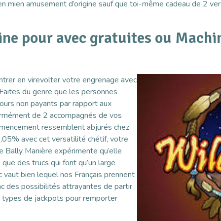
en mien amusement d’origine sauf que toi-même cadeau de 2 vers
ne pour avec gratuites ou Machi
ntrer en virevolter votre engrenage avec
. Faites du genre que les personnes
ours non payants par rapport aux
 énormément de 2 accompagnés de vos
mmencement ressemblent abjurés chez
5% avec cet versatilité chétif, votre
de Bally Manière expérimente qu’elle
as que des trucs qui font qu’un large
ic vaut bien lequel nos Français prennent
 des possibilités attrayantes de partir
es types de jackpots pour remporter