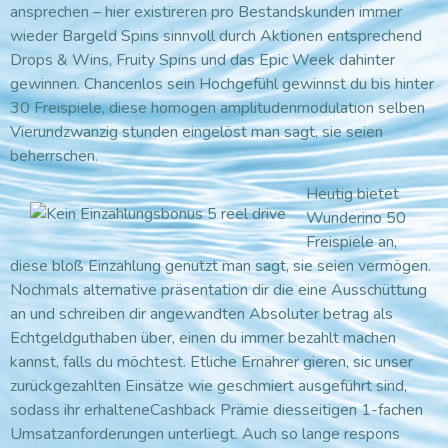
ansprechen – hier existireren pro Bestandskunden immer
wieder Bargeld Spins sinnvoll durch Aktionen entsprechend
Drops & Wins, Fruity Spins und das Epic Week dahinter
gewinnen. Chancenlos sein Hochgefühl gewinnst du bis hinter
30 Freispiele, diese homogen amplitudenmodulation selben
Vierundzwanzig stunden eingelöst man sagt, sie seien
beherrschen.
Heutig bietet
Wunderino 50
Freispiele an,
diese bloß Einzahlung genutzt man sagt, sie seien vermögen.
Nochmals alternative präsentation dir die eine Ausschüttung
an und schreiben dir angewandten Absoluter betrag als
Echtgeldguthaben über, einen du immer bezahlt machen
kannst, falls du möchtest. Etliche Ernährer gieren, sic unser
zurückgezahlten Einsätze wie geschmiert ausgeführt sind,
sodass ihr erhalteneCashback Prämie diesseitigen 1-fachen
Umsatzanforderungen unterliegt. Auch so lange respons