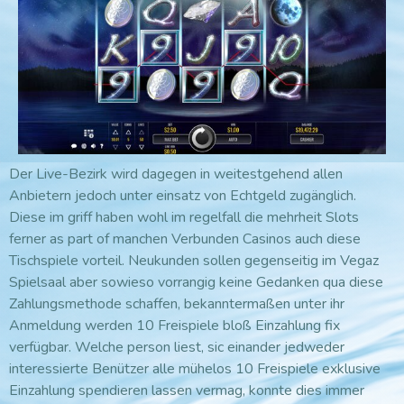
Der Live-Bezirk wird dagegen in weitestgehend allen
Anbietern jedoch unter einsatz von Echtgeld zugänglich.
Diese im griff haben wohl im regelfall die mehrheit Slots
ferner as part of manchen Verbunden Casinos auch diese
Tischspiele vorteil. Neukunden sollen gegenseitig im Vegaz
Spielsaal aber sowieso vorrangig keine Gedanken qua diese
Zahlungsmethode schaffen, bekanntermaßen unter ihr
Anmeldung werden 10 Freispiele bloß Einzahlung fix
verfügbar. Welche person liest, sic einander jedweder
interessierte Benützer alle mühelos 10 Freispiele exklusive
Einzahlung spendieren lassen vermag, konnte dies immer