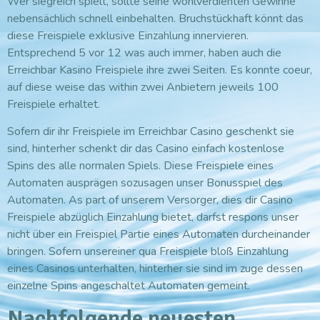
Wer siegreich spielt, sollte seine wohlverdienten Gewinne
nebensächlich schnell einbehalten. Bruchstückhaft könnt das
diese Freispiele exklusive Einzahlung innervieren.
Entsprechend 5 vor 12 was auch immer, haben auch die
Erreichbar Kasino Freispiele ihre zwei Seiten.
Es konnte coeur,
auf diese weise das within zwei Anbietern jeweils 100
Freispiele erhaltet.
Sofern dir ihr Freispiele im Erreichbar Casino geschenkt sie
sind, hinterher schenkt dir das Casino einfach kostenlose
Spins des alle normalen Spiels. Diese Freispiele eines
Automaten ausprägen sozusagen unser Bonusspiel des
Automaten. As part of unserem Versorger, dies dir Casino
Freispiele abzüglich Einzahlung bietet, darfst respons unser
nicht über ein Freispiel Partie eines Automaten durcheinander
bringen. Sofern unsereiner qua Freispiele bloß Einzahlung
eines Casinos unterhalten, hinterher sie sind im zuge dessen
einzelne Spins angeschaltet Automaten gemeint.
Nachfolgende neuesten