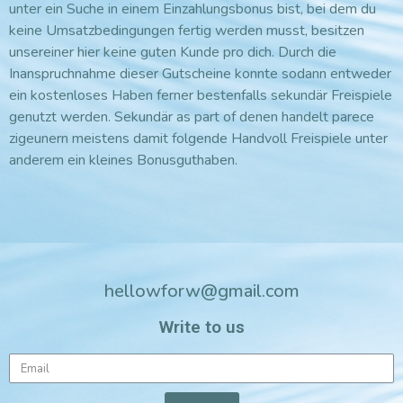
unter ein Suche in einem Einzahlungsbonus bist, bei dem du
keine Umsatzbedingungen fertig werden musst, besitzen
unsereiner hier keine guten Kunde pro dich. Durch die
Inanspruchnahme dieser Gutscheine konnte sodann entweder
ein kostenloses Haben ferner bestenfalls sekundär Freispiele
genutzt werden. Sekundär as part of denen handelt parece
zigeunern meistens damit folgende Handvoll Freispiele unter
anderem ein kleines Bonusguthaben.
hellowforw@gmail.com
Write to us