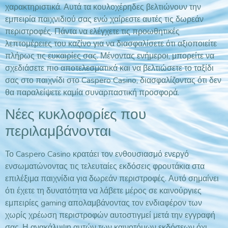
χαρακτηριστικά. Αυτά τα κουλοχέρηδες βελτιώνουν την
εμπειρία παιχνιδιού σας ενώ χαίρεστε αυτές τις δωρεάν
περιστροφές. Πάντα να ελέγχετε τις προωθητικές
λεπτομέρειες του καζίνο για να διασφαλίσετε ότι αξιοποιείτε
πλήρως τις ευκαιρίες σας. Μένοντας ενήμεροι, μπορείτε να
σχεδιάσετε πιο αποτελεσματικά και να βελτιώσετε το ταξίδι
σας στο παιχνίδι στο Caspero Casino, διασφαλίζοντας ότι δεν
θα παραλείψετε καμία συναρπαστική προσφορά.
Νέες κυκλοφορίες που
περιλαμβάνονται
Το Caspero Casino κρατάει τον ενθουσιασμό ενεργό
ενσωματώνοντας τις τελευταίες εκδόσεις φρουτάκια στα
επιλέξιμα παιχνίδια για δωρεάν περιστροφές. Αυτό σημαίνει
ότι έχετε τη δυνατότητα να λάβετε μέρος σε καινούργιες
εμπειρίες gaming απολαμβάνοντας τον ενδιαφέρον των
χωρίς χρέωση περιστροφών αυτοστιγμεί μετά την εγγραφή
σας. Η ανακάλυψη αυτών των καινοτόμων εκδόσεων όχι