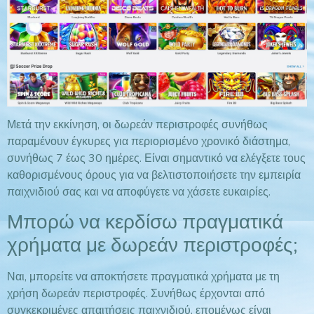
Μετά την εκκίνηση, οι δωρεάν περιστροφές συνήθως
παραμένουν έγκυρες για περιορισμένο χρονικό διάστημα,
συνήθως 7 έως 30 ημέρες. Είναι σημαντικό να ελέγξετε τους
καθορισμένους όρους για να βελτιστοποιήσετε την εμπειρία
παιχνιδιού σας και να αποφύγετε να χάσετε ευκαιρίες.
Μπορώ να κερδίσω πραγματικά
χρήματα με δωρεάν περιστροφές;
Ναι, μπορείτε να αποκτήσετε πραγματικά χρήματα με τη
χρήση δωρεάν περιστροφές. Συνήθως έρχονται από
συγκεκριμένες απαιτήσεις παιχνιδιού, επομένως είναι