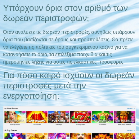
Υπάρχουν όρια στον αριθμό των
δωρεάν περιστροφών;
Όταν αναλύετε τις δωρεάν περιστροφές, συνήθως υπάρχουν
όρια που βασίζονται σε όρους και προϋποθέσεις. Θα πρέπει
να ελέγξετε τις πολιτικές του συγκεκριμένου καζίνο για να
κατανοήσετε τα όρια, τα επιλέξιμα παιχνίδια και τις
ημερομηνίες λήξης για αυτές τις ελκυστικές προσφορές.
Για πόσο καιρό ισχύουν οι δωρεάν
περιστροφές μετά την
ενεργοποίηση;