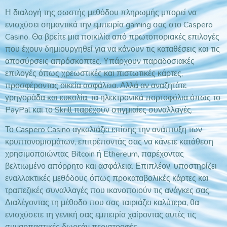
Η διαλογή της σωστής μεθόδου πληρωμής μπορεί να
ενισχύσει σημαντικά την εμπειρία gaming σας στο Caspero
Casino. Θα βρείτε μια ποικιλία από πρωτοποριακές επιλογές
που έχουν δημιουργηθεί για να κάνουν τις καταθέσεις και τις
αποσύρσεις απρόσκοπτες. Υπάρχουν παραδοσιακές
επιλογές όπως χρεωστικές και πιστωτικές κάρτες,
προσφέροντας οικεία ασφάλεια. Αλλά αν αναζητάτε
γρηγοράδα και ευκολία, τα ηλεκτρονικά πορτοφόλια όπως το
PayPal και το Skrill παρέχουν στιγμιαίες συναλλαγές.
Το Caspero Casino αγκαλιάζει επίσης την ανάπτυξη των
κρυπτονομισμάτων, επιτρέποντάς σας να κάνετε κατάθεση
χρησιμοποιώντας Bitcoin ή Ethereum, παρέχοντας
βελτιωμένο απόρρητο και ασφάλεια. Επιπλέον, υποστηρίζει
εναλλακτικές μεθόδους όπως προκαταβολικές κάρτες και
τραπεζικές συναλλαγές που ικανοποιούν τις ανάγκες σας.
Διαλέγοντας τη μέθοδο που σας ταιριάζει καλύτερα, θα
ενισχύσετε τη γενική σας εμπειρία χαίροντας αυτές τις
συναρπαστικές δωρεάν περιστροφές.