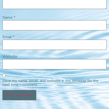
Name
*
Email
*
Website
Save my name, email, and website in this browser for the
next time I comment.