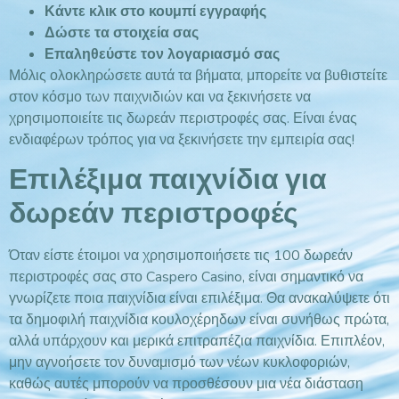
Κάντε κλικ στο κουμπί εγγραφής
Δώστε τα στοιχεία σας
Επαληθεύστε τον λογαριασμό σας
Μόλις ολοκληρώσετε αυτά τα βήματα, μπορείτε να βυθιστείτε
στον κόσμο των παιχνιδιών και να ξεκινήσετε να
χρησιμοποιείτε τις δωρεάν περιστροφές σας. Είναι ένας
ενδιαφέρων τρόπος για να ξεκινήσετε την εμπειρία σας!
Επιλέξιμα παιχνίδια για
δωρεάν περιστροφές
Όταν είστε έτοιμοι να χρησιμοποιήσετε τις 100 δωρεάν
περιστροφές σας στο Caspero Casino, είναι σημαντικό να
γνωρίζετε ποια παιχνίδια είναι επιλέξιμα. Θα ανακαλύψετε ότι
τα δημοφιλή παιχνίδια κουλοχέρηδων είναι συνήθως πρώτα,
αλλά υπάρχουν και μερικά επιτραπέζια παιχνίδια. Επιπλέον,
μην αγνοήσετε τον δυναμισμό των νέων κυκλοφοριών,
καθώς αυτές μπορούν να προσθέσουν μια νέα διάσταση