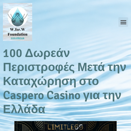
100 Δωρεάν
Περιστροφές Μετά την
Καταχώρηση στο
Caspero Casino για την
Ελλάδα