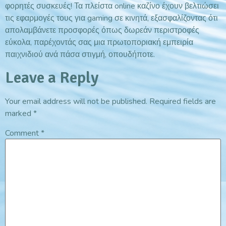
φορητές συσκευές! Τα πλείστα online καζίνο έχουν βελτιώσει
τις εφαρμογές τους για gaming σε κινητά, εξασφαλίζοντας ότι
απολαμβάνετε προσφορές όπως δωρεάν περιστροφές
εύκολα, παρέχοντάς σας μια πρωτοποριακή εμπειρία
παιχνιδιού ανά πάσα στιγμή, οπουδήποτε.
Leave a Reply
Your email address will not be published.
Required fields are
marked
*
Comment
*