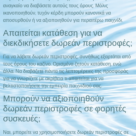
αναγκαίο να διαβάσετε αυτούς τους όρους. Μόλις
ικανοποιηθούν, τυχόν κέρδη μπορούν κανονικά να
αποσυρθούν ή να αξιοποιηθούν για περαιτέρω παιχνίδι.
Απαιτείται κατάθεση για να
διεκδικήσετε δωρεάν περιστροφές;
Για να λάβετε δωρεάν περιστροφές, συνήθως εξαρτάται από
τους όρους του καζίνο. Ορισμένα ζητούν κατάθεση, ενώ
άλλα. Να διαβάζετε πάντα τις λεπτομέρειες της προσφοράς
για να γνωρίζετε με ακρίβεια τι απαιτείται για να
βελτιστοποιήσετε την εμπειρία παιχνιδιού σας.
Μπορούν να αξιοποιηθούν
δωρεάν περιστροφές σε φορητές
συσκευές;
Ναι, μπορείτε να χρησιμοποιήσετε δωρεάν περιστροφές σε