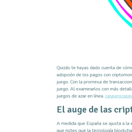
Quizás te hayas dado cuenta de cómo 
adopción de los pagos con criptomon
juego. Con la promesa de transaccion
juego. Al examinarlos con más detall
juegos de azar en línea.
casperocasin
El auge de las cr
A medida que España se ajusta a la e
que notes que la tecnología blockchai