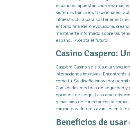
españoles apuestan cada vez más en c
sistemas bancarios tradicionales. Go
infraestructura para sostener esta e
entorno financiero evoluciona, creand
mantenerte informado sobre las tend
español. ¡Acepta el futuro!
Casino Caspero: Un
Caspero Casino se sitúa a la vanguar
interacciones intuitivas. Encontrarás
como tú. Su diseño innovador permite
Con sólidas medidas de seguridad y p
opciones de juego. Las característic
ganar, sino de conectar con la comun
camino para futuros avances en tu exp
Beneficios de usar