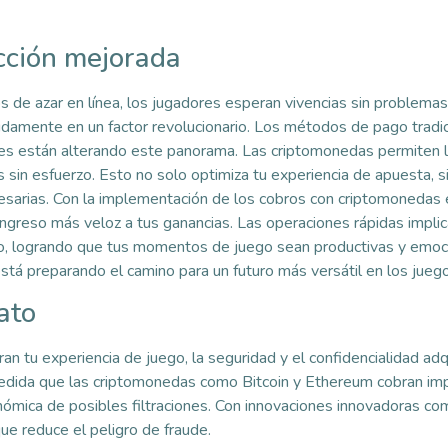
cción mejorada
 de azar en línea, los jugadores esperan vivencias sin problemas,
pidamente en un factor revolucionario. Los métodos de pago trad
les están alterando este panorama. Las criptomonedas permiten l
s sin esfuerzo. Esto no solo optimiza tu experiencia de apuesta, 
cesarias. Con la implementación de los cobros con criptomonedas 
ngreso más veloz a tus ganancias. Las operaciones rápidas impl
, logrando que tus momentos de juego sean productivas y emocio
stá preparando el camino para un futuro más versátil en los juego
ato
ran tu experiencia de juego, la seguridad y el confidencialidad a
medida que las criptomonedas como Bitcoin y Ethereum cobran imp
mica de posibles filtraciones. Con innovaciones innovadoras com
ue reduce el peligro de fraude.