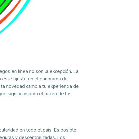
gos en línea no son la excepción. La
 este ajuste en el panorama del
sta novedad cambia tu experiencia de
e significan para el futuro de los
laridad en todo el país. Es posible
seguras y descentralizadas. Los