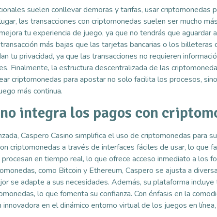
ionales suelen conllevar demoras y tarifas, usar criptomonedas p
lugar, las transacciones con criptomonedas suelen ser mucho más
 mejora tu experiencia de juego, ya que no tendrás que aguardar
ansacción más bajas que las tarjetas bancarias o los billeteras d
 tu privacidad, ya que las transacciones no requieren informació
nes. Finalmente, la estructura descentralizada de las criptomoneda
lear criptomonedas para apostar no solo facilita los procesos, s
juego más continua.
no integra los pagos con cripto
anzada, Caspero Casino simplifica el uso de criptomonedas para su
n criptomonedas a través de interfaces fáciles de usar, lo que fac
 procesan en tiempo real, lo que ofrece acceso inmediato a los f
ptomonedas, como Bitcoin y Ethereum, Caspero se ajusta a divers
r se adapte a sus necesidades. Además, su plataforma incluye tut
omonedas, lo que fomenta su confianza. Con énfasis en la comodid
innovadora en el dinámico entorno virtual de los juegos en línea,