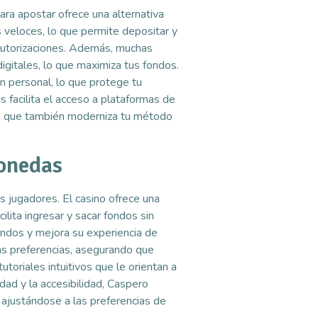
ara apostar ofrece una alternativa
 veloces, lo que permite depositar y
 autorizaciones. Además, muchas
igitales, lo que maximiza tus fondos.
n personal, lo que protege tu
s facilita el acceso a plataformas de
ino que también moderniza tu método
monedas
s jugadores. El casino ofrece una
ilita ingresar y sacar fondos sin
ondos y mejora su experiencia de
as preferencias, asegurando que
oriales intuitivos que le orientan a
ad y la accesibilidad, Caspero
 ajustándose a las preferencias de