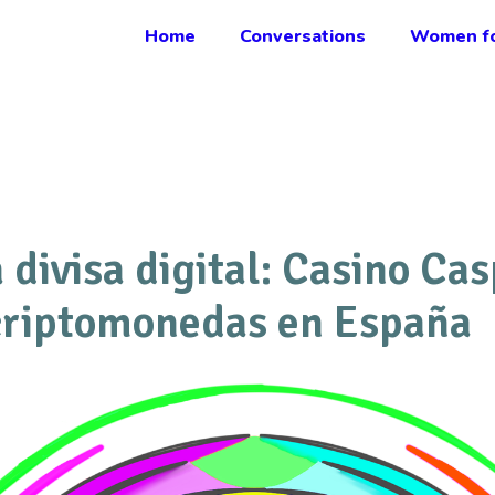
Home
Conversations
Women fo
 divisa digital: Casino Ca
 criptomonedas en España