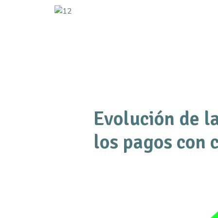
Evolución de la
los pagos con