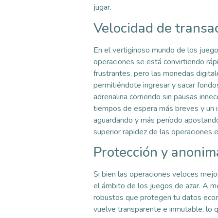
jugar.
Velocidad de transa
En el vertiginoso mundo de los juegos
operaciones se está convirtiendo rá
frustrantes, pero las monedas digita
permitiéndote ingresar y sacar fondo
adrenalina corriendo sin pausas inne
tiempos de espera más breves y un i
aguardando y más período apostando
superior rapidez de las operaciones e
Protección y anonim
Si bien las operaciones veloces mejo
el ámbito de los juegos de azar. A 
robustos que protegen tu datos econó
vuelve transparente e inmutable, lo q