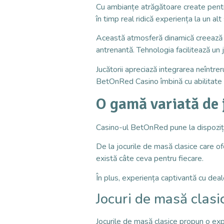
Cu ambianțe atrăgătoare create pentru 
în timp real ridică experiența la un alt 
Această atmosferă dinamică creează un
antrenantă. Tehnologia facilitează un j
Jucătorii apreciază integrarea neîntre
BetOnRed Casino îmbină cu abilitate t
O gamă variată de j
Casino-ul BetOnRed pune la dispoziție 
De la jocurile de masă clasice care of
există câte ceva pentru fiecare.
În plus, experiența captivantă cu dea
Jocuri de masă clasi
Jocurile de masă clasice propun o exp