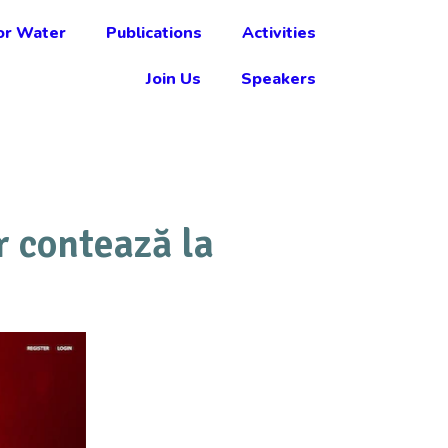
r Water
Publications
Activities
Join Us
Speakers
r contează la