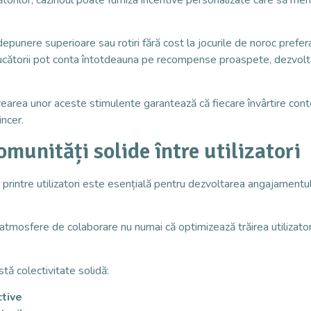
unere superioare sau rotiri fără cost la jocurile de noroc preferat
. Jucătorii pot conta întotdeauna pe recompense proaspete, dezvolt
area unor aceste stimulente garantează că fiecare învârtire con
incer.
munități solide între utilizatori
intre utilizatori este esențială pentru dezvoltarea angajamentului ș
tmosfere de colaborare nu numai că optimizează trăirea utilizator
stă colectivitate solidă:
tive