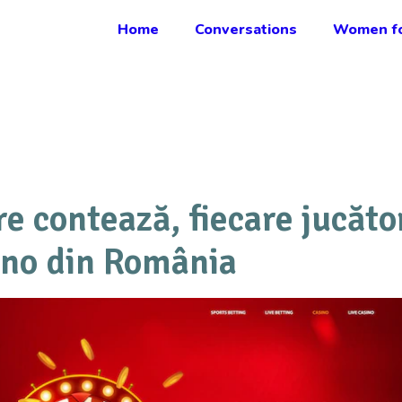
Home
Conversations
Women fo
re contează, fiecare jucăto
no din România