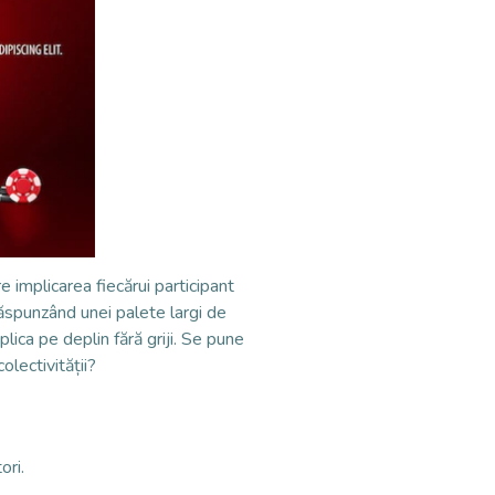
 implicarea fiecărui participant
 răspunzând unei palete largi de
lica pe deplin fără griji. Se pune
lectivității?
ori.