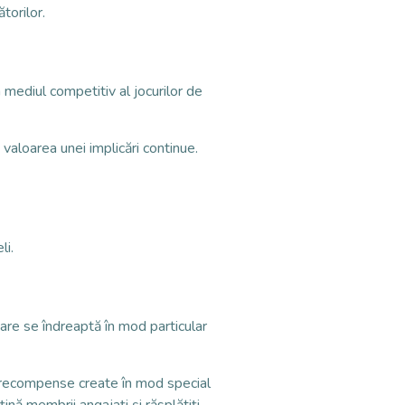
torilor.
mediul competitiv al jocurilor de
 valoarea unei implicări continue.
li.
are se îndreaptă în mod particular
e recompense create în mod special
țină membrii angajați și răsplătiți