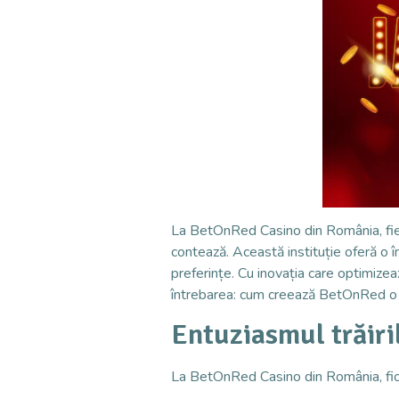
La BetOnRed Casino din România, fieca
contează. Această instituție oferă o îm
preferințe. Cu inovația care optimizea
întrebarea: cum creează BetOnRed o atm
Entuziasmul trăiril
La BetOnRed Casino din România, fioru