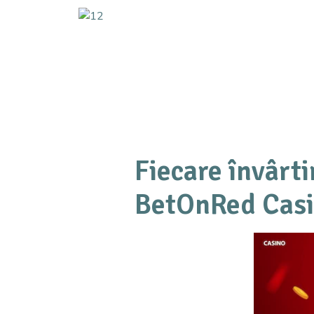
Fiecare învârti
BetOnRed Casi