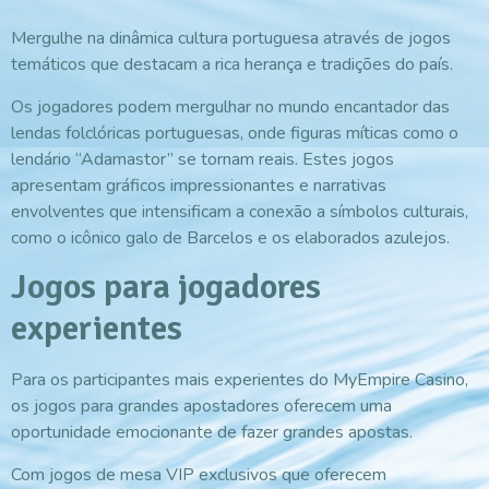
Mergulhe na dinâmica cultura portuguesa através de jogos
temáticos que destacam a rica herança e tradições do país.
Os jogadores podem mergulhar no mundo encantador das
lendas folclóricas portuguesas, onde figuras míticas como o
lendário “Adamastor” se tornam reais. Estes jogos
apresentam gráficos impressionantes e narrativas
envolventes que intensificam a conexão a símbolos culturais,
como o icônico galo de Barcelos e os elaborados azulejos.
Jogos para jogadores
experientes
Para os participantes mais experientes do MyEmpire Casino,
os jogos para grandes apostadores oferecem uma
oportunidade emocionante de fazer grandes apostas.
Com jogos de mesa VIP exclusivos que oferecem