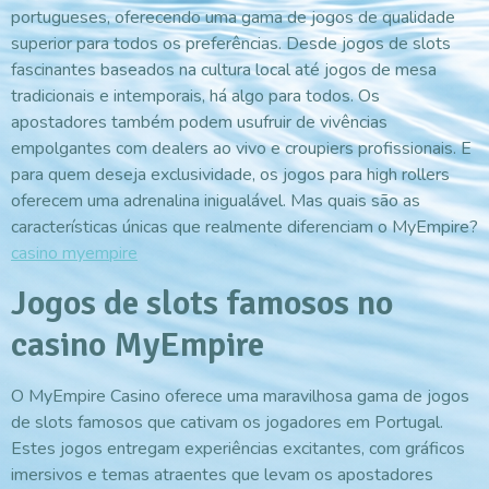
portugueses, oferecendo uma gama de jogos de qualidade
superior para todos os preferências. Desde jogos de slots
fascinantes baseados na cultura local até jogos de mesa
tradicionais e intemporais, há algo para todos. Os
apostadores também podem usufruir de vivências
empolgantes com dealers ao vivo e croupiers profissionais. E
para quem deseja exclusividade, os jogos para high rollers
oferecem uma adrenalina inigualável. Mas quais são as
características únicas que realmente diferenciam o MyEmpire?
casino myempire
Jogos de slots famosos no
casino MyEmpire
O MyEmpire Casino oferece uma maravilhosa gama de jogos
de slots famosos que cativam os jogadores em Portugal.
Estes jogos entregam experiências excitantes, com gráficos
imersivos e temas atraentes que levam os apostadores