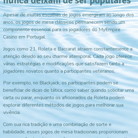
nunca deixam de ser populares
Apesar de muitas escolhas de jogos emergiram ao longo dos
anos, os jogos de mesa clássicos permanecem sendo um
componente essencial para os jogadores do MyEmpire
Casino em Portugal.
Jogos como 21, Roleta e Baccarat atraem constantemente a
atenção devido ao seu charme atemporal. Cada jogo oferece
várias estratégias e modificações que satisfazem tanto a
jogadores novatos quanto a participantes veteranos.
Por exemplo, no Blackjack, os participantes podem se
beneficiar de dicas de tática, como saber quando solicitar uma
carta ou parar, enquanto os aficionados da Roleta podem
explorar diferentes métodos de jogos para melhorar sua
vivência.
Com sua rica tradição e uma combinação de sorte e
habilidade, esses jogos de mesa tradicionais proporcionam