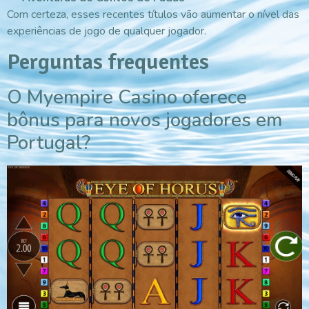
Com certeza, esses recentes títulos vão aumentar o nível das
experiências de jogo de qualquer jogador.
Perguntas frequentes
O Myempire Casino oferece
bônus para novos jogadores em
Portugal?