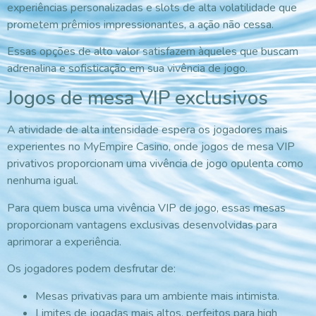
experiências personalizadas e slots de alta volatilidade que
prometem prêmios impressionantes, a ação não cessa.
Essas opções de alto valor satisfazem àqueles que buscam
adrenalina e sofisticação em sua vivência de jogo.
Jogos de mesa VIP exclusivos
A atividade de alta intensidade espera os jogadores mais
experientes no MyEmpire Casino, onde jogos de mesa VIP
privativos proporcionam uma vivência de jogo opulenta como
nenhuma igual.
Para quem busca uma vivência VIP de jogo, essas mesas
proporcionam vantagens exclusivas desenvolvidas para
aprimorar a experiência.
Os jogadores podem desfrutar de:
Mesas privativas para um ambiente mais intimista.
Limites de jogadas mais altos, perfeitos para high