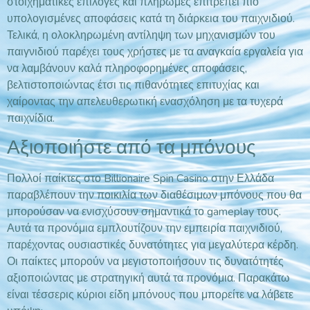
στοιχηματικές επιλογές και πληρωμές επιτρέπει πιο
υπολογισμένες αποφάσεις κατά τη διάρκεια του παιχνιδιού.
Τελικά, η ολοκληρωμένη αντίληψη των μηχανισμών του
παιγνιδιού παρέχει τους χρήστες με τα αναγκαία εργαλεία για
να λαμβάνουν καλά πληροφορημένες αποφάσεις,
βελτιστοποιώντας έτσι τις πιθανότητες επιτυχίας και
χαίροντας την απελευθερωτική ενασχόληση με τα τυχερά
παιχνίδια.
Αξιοποιήστε από τα μπόνους
Πολλοί παίκτες στο Billionaire Spin Casino στην Ελλάδα
παραβλέπουν την ποικιλία των διαθέσιμων μπόνους που θα
μπορούσαν να ενισχύσουν σημαντικά το gameplay τους.
Αυτά τα προνόμια εμπλουτίζουν την εμπειρία παιχνιδιού,
παρέχοντας ουσιαστικές δυνατότητες για μεγαλύτερα κέρδη.
Οι παίκτες μπορούν να μεγιστοποιήσουν τις δυνατότητές
αξιοποιώντας με στρατηγική αυτά τα προνόμια. Παρακάτω
είναι τέσσερις κύριοι είδη μπόνους που μπορείτε να λάβετε