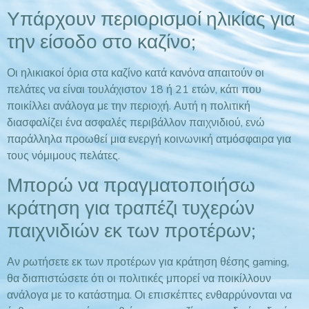
Υπάρχουν περιορισμοί ηλικίας για
την είσοδο στο καζίνο;
Οι ηλικιακοί όρια στα καζίνο κατά κανόνα απαιτούν οι
πελάτες να είναι τουλάχιστον 18 ή 21 ετών, κάτι που
ποικίλλει ανάλογα με την περιοχή. Αυτή η πολιτική
διασφαλίζει ένα ασφαλές περιβάλλον παιχνιδιού, ενώ
παράλληλα προωθεί μια ενεργή κοινωνική ατμόσφαιρα για
τους νόμιμους πελάτες.
Μπορώ να πραγματοποιήσω
κράτηση για τραπέζι τυχερών
παιχνιδιών εκ των προτέρων;
Αν ρωτήσετε εκ των προτέρων για κράτηση θέσης gaming,
θα διαπιστώσετε ότι οι πολιτικές μπορεί να ποικίλλουν
ανάλογα με το κατάστημα. Οι επισκέπτες ενθαρρύνονται να