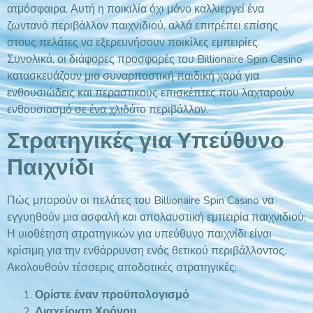
ατμόσφαιρα. Αυτή η ποικιλία όχι μόνο καλλιεργεί ένα
ζωντανό περιβάλλον παιχνιδιού, αλλά επιτρέπει επίσης
στους πελάτες να εξερευνήσουν ποικίλες εμπειρίες.
Συνολικά, οι διάφορες προσφορές του Billionaire Spin Casino
κατασκευάζουν μια συναρπαστική παιδική χαρά για
ενθουσιώδεις και περαστικούς επισκέπτες που λαχταρούν
ενθουσιασμό σε ένα χλιδάτο περιβάλλον.
Στρατηγικές για Υπεύθυνο
Παιχνίδι
Πώς μπορούν οι πελάτες του Billionaire Spin Casino να
εγγυηθούν μια ασφαλή και απολαυστική εμπειρία παιχνιδιού;
Η υιοθέτηση στρατηγικών για υπεύθυνο παιχνίδι είναι
κρίσιμη για την ενθάρρυνση ενός θετικού περιβάλλοντος.
Ακολουθούν τέσσερις αποδοτικές στρατηγικές:
Ορίστε έναν προϋπολογισμό
Διαχείριση Χρόνου