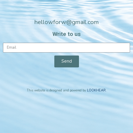
hellowforw@gmail.com
Write to us
Send
This website is designed and powered by
LOOKHEAR
.