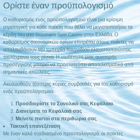
Ορίστε έναν προϋπολογισμό
Ο καθορισμός ενός προϋπολογισμού είναι μια κρίσιμη
στρατηγική για κάθε παίκτη που θέλει να μεγιστοποιήσει τα
κέρδη του στο Billionaire Spin Casino στην Ελλάδα. Ο
καθορισμός οικονομικών ορίων επιτρέπει στους παίκτες να
απολαμβάνουν την εμπειρία παιχνιδιού ελαχιστοποιώντας
ταυτόχρονα τους ρίσκα. Η υιοθέτηση μιας αυστηρής
προσέγγισης μπορεί να προστατεύσει αποτελεσματικά από
σημαντικές απώλειες.
Ακολουθούν τέσσερις κύριες συμβουλές για τον καθορισμό
ενός προϋπολογισμού:
Προσδιορίστε το Συνολικό σας Κεφάλαιο
Διανείμετε τα Κεφάλαιά σας
Μείνετε πιστοί στα περιθώρια σας
Τακτική επανεξέταση
Με έναν καλά σχεδιασμένο προϋπολογισμό, οι παίκτες