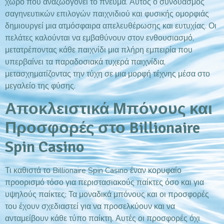
χώρο που αναζωογονεί το πνεύμα. Αυτός ο συνδυασμός
σαγηνευτικών επιλογών παιχνιδιού και φυσικής ομορφιάς
δημιουργεί μια ατμόσφαιρα απελευθέρωσης και ευτυχίας. Οι
πελάτες καλούνται να εμβαθύνουν στον ενθουσιασμό,
μετατρέποντας κάθε παιχνίδι μια πλήρη εμπειρία που
υπερβαίνει τα παραδοσιακά τυχερά παιχνίδια,
μετασχηματίζοντας την τύχη σε μια μορφή τέχνης μέσα στο
μεγαλείο της φύσης.
Αποκλειστικά Μπόνους και
Προσφορές στο Billionaire
Spin Casino
Τι καθιστά το Billionaire Spin Casino έναν κορυφαίο
προορισμό τόσο για περιστασιακούς παίκτες όσο και για
υψηλούς παίκτες; Τα μοναδικά μπόνους και οι προσφορές
του έχουν σχεδιαστεί για να προσελκύουν και να
ανταμείβουν κάθε τύπο παίκτη. Αυτές οι προσφορές όχι