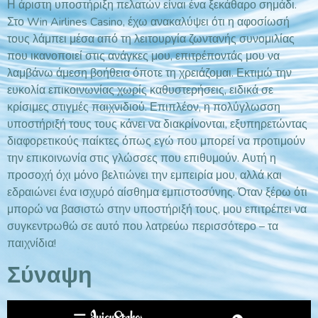
Η άριστη υποστήριξη πελατών είναι ένα ξεκάθαρο σημάδι.
Στο Win Airlines Casino, έχω ανακαλύψει ότι η αφοσίωσή
τους λάμπει μέσα από τη λειτουργία ζωντανής συνομιλίας
που ικανοποιεί στις ανάγκες μου, επιτρέποντάς μου να
λαμβάνω άμεση βοήθεια όποτε τη χρειάζομαι. Εκτιμώ την
ευκολία επικοινωνίας χωρίς καθυστερήσεις, ειδικά σε
κρίσιμες στιγμές παιχνιδιού. Επιπλέον, η πολύγλωσση
υποστήριξή τους τους κάνει να διακρίνονται, εξυπηρετώντας
διαφορετικούς παίκτες όπως εγώ που μπορεί να προτιμούν
την επικοινωνία στις γλώσσες που επιθυμούν. Αυτή η
προσοχή όχι μόνο βελτιώνει την εμπειρία μου, αλλά και
εδραιώνει ένα ισχυρό αίσθημα εμπιστοσύνης. Όταν ξέρω ότι
μπορώ να βασιστώ στην υποστήριξή τους, μου επιτρέπει να
συγκεντρωθώ σε αυτό που λατρεύω περισσότερο – τα
παιχνίδια!
Σύναψη