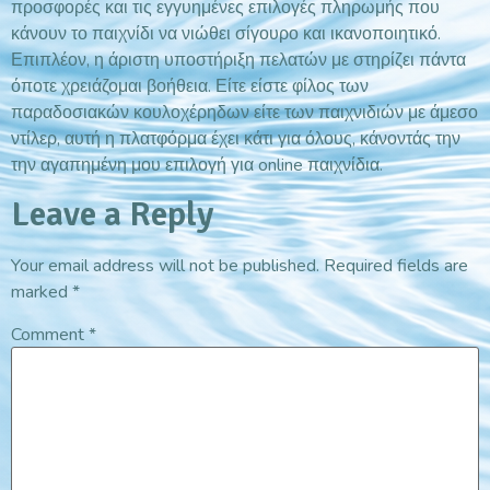
προσφορές και τις εγγυημένες επιλογές πληρωμής που
κάνουν το παιχνίδι να νιώθει σίγουρο και ικανοποιητικό.
Επιπλέον, η άριστη υποστήριξη πελατών με στηρίζει πάντα
όποτε χρειάζομαι βοήθεια. Είτε είστε φίλος των
παραδοσιακών κουλοχέρηδων είτε των παιχνιδιών με άμεσο
ντίλερ, αυτή η πλατφόρμα έχει κάτι για όλους, κάνοντάς την
την αγαπημένη μου επιλογή για online παιχνίδια.
Leave a Reply
Your email address will not be published.
Required fields are
marked
*
Comment
*