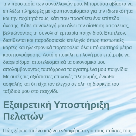
την προστασία των συναλλαγών μου. Μπορούσα αβίαστα να
επιλέξω πληρωμές με κρυπτονομίσματα για την ιδιωτικότητα
και την ταχύτητά τους, κάτι που προσθέτει ένα επίπεδο
άνεσης. Κάθε συναλλαγή μου δίνει την αίσθηση ασφάλειας,
βελτιώνοντας τη συνολική εμπειρία παιχνιδιού. Επιπλέον,
διατίθενται και παραδοσιακές επιλογές όπως πιστωτικές
κάρτες και ηλεκτρονικά πορτοφόλια, όλα υπό αυστηρά μέτρα
κρυπτογράφησης. Αυτή η ποικίλη επιλογή μου επέτρεψε να
διαχειρίζομαι αποτελεσματικά τα οικονομικά μου,
απολαμβάνοντας ταυτόχρονα τα αγαπημένα μου παιχνίδια.
Με αυτές τις αξιόπιστες επιλογές πληρωμής, ένιωθα
ασφαλής και ότι είχα τον έλεγχο σε όλη τη διάρκεια του
ταξιδιού μου στο παιχνίδι.
Εξαιρετική Υποστήριξη
Πελατών
Πώς ξέρετε ότι ένα καζίνο ενδιαφέρεται για τους παίκτες του;