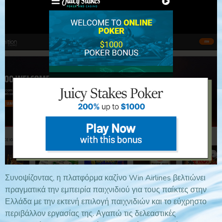
Συνοψίζοντας, η πλατφόρμα καζίνο Win Airlines βελτιώνει
πραγματικά την εμπειρία παιχνιδιού για τους παίκτες στην
Ελλάδα με την εκτενή επιλογή παιχνιδιών και το εύχρηστο
περιβάλλον εργασίας της. Αγαπώ τις δελεαστικές