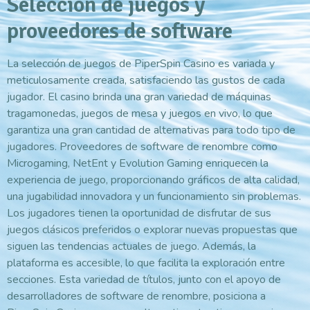
Selección de juegos y
proveedores de software
La selección de juegos de PiperSpin Casino es variada y
meticulosamente creada, satisfaciendo las gustos de cada
jugador. El casino brinda una gran variedad de máquinas
tragamonedas, juegos de mesa y juegos en vivo, lo que
garantiza una gran cantidad de alternativas para todo tipo de
jugadores. Proveedores de software de renombre como
Microgaming, NetEnt y Evolution Gaming enriquecen la
experiencia de juego, proporcionando gráficos de alta calidad,
una jugabilidad innovadora y un funcionamiento sin problemas.
Los jugadores tienen la oportunidad de disfrutar de sus
juegos clásicos preferidos o explorar nuevas propuestas que
siguen las tendencias actuales de juego. Además, la
plataforma es accesible, lo que facilita la exploración entre
secciones. Esta variedad de títulos, junto con el apoyo de
desarrolladores de software de renombre, posiciona a