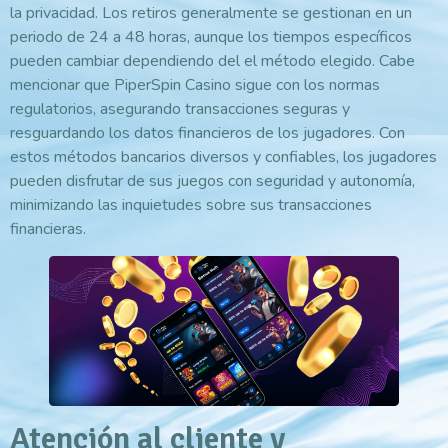
la privacidad. Los retiros generalmente se gestionan en un
periodo de 24 a 48 horas, aunque los tiempos específicos
pueden cambiar dependiendo del el método elegido. Cabe
mencionar que PiperSpin Casino sigue con los normas
regulatorios, asegurando transacciones seguras y
resguardando los datos financieros de los jugadores. Con
estos métodos bancarios diversos y confiables, los jugadores
pueden disfrutar de sus juegos con seguridad y autonomía,
minimizando las inquietudes sobre sus transacciones
financieras.
Atención al cliente y