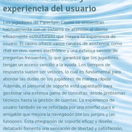
experiencia del usuario
Los jugadores de PiperSpin Casino se encuentran
habitualmente con un sistema de atención al cliente
eficazmente estructurado que mejora su experiencia de
usuario. El casino ofrece varios canales de asistencia, como
chat en vivo, correo electrónico y una extensa sección de
preguntas frecuentes, lo que garantiza que los jugadores
tengan un acceso sencillo a la ayuda. Los tiempos de
respuesta suelen ser veloces, lo cual es fundamental para
abordar las dudas de los jugadores de manera rápida.
Además, el personal de soporte está capacitado para
gestionar una extensa gama de consultas, desde problemas
técnicos hasta la gestión de cuentas. La experiencia de
usuario también se ve reforzada por una interfaz clara e
amigable que mejora la navegación por los juegos y las
funciones. Esta integración de soporte eficaz y diseño
detallado fomenta una sensación de libertad y satisfacción,