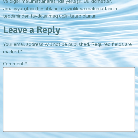
və digər məlumatlar arasında yerləşir. Bu xidmətlər,
əməliyyatçıların hesablarının təzicilik və məlumatlarının
təqdimindən faydalanmaq üçün tələb olunur.
Leave a Reply
Your email address will not be published.
Required fields are
marked
*
Comment
*