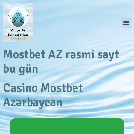
Mostbet AZ rəsmi sayt
bu gün
Casino Mostbet
Azərbaycan