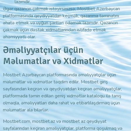
lazımdır.
Əgər qazancın çəkmək istəyirsinizsə, Mostbet Azerbaycan
platformasında qeydiyyatdan keçmək, qazanma təminatını
əhatə etmək və uyğun şərtləri ödəmək lazımdır. Qazancın
çəkmək üçün dəstək xidmətlərindən istifadə etmək
əhəmiyyətli olar.
Əməliyyatçılar üçün
Məlumatlar və Xidmətlər
Mostbet Azərbaycan platformasında əməliyyatçılar üçün
məlumatlar və xidmətlər təqdim edilir. Mostbet giriş
sayfasından keçirən və qeydiyyatdan keçirən əməliyyatçılar,
platformada təmin edilən geniş xidmətlər kataloqu ilə tanış
olmaqla, əməliyyatları daha rahat və etibarlılaşdırmaq üçün
məlumatlar ala bilərlər.
Mostbet.com, mostbet.az və mostbet az qeydiyyat
sayfalarından keçirən əməliyyatçılar, platforma qoşulmaq və