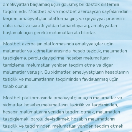
əməliyyatları başlamaq üçün gəlismiş bir dəstək sistemini
təqdim edir. Mostbet az və mostbet azerbaycan sayfalarından
keçirən əməliyyatçılar, platforma giriş və qeydiyyat prosesini
daha rahat və sürətli yoldan tamamlayaraq, əməliyyatları
başlamak üçün gerekli məlumatları ala bilərlər.
Mostbet azerbaijan platformasında əməliyyatçılar üçün
məlumatlar və xidmətlər arasında: hesab təzicilik, məlumatları
təsdiqləmə, parolu dəyişdirmə, hesabın məlumatlarını
təmizləmə, məlumatları yenidən təqdim etmə və digər
məlumatlar yerləşir. Bu xidmətlər, əməliyyatçıların hesablarının
təzicilik və məlumatlarının təqdimindən faydalanmaq üçün
tələb olunur.
Mostbet platformasında əməliyyatçılar üçün məlumatlar və
xidmətlər, hesabın məlumatlarını təzicilik və təqdimindən,
hesabın məlumatlarını yenidən təqdim etmək, məlumatları
təsdiqləmək, parolu dəyişdirmək, hesabın məlumatlarını
təzicilik və təqdimindən, məlumatları yenidən təqdim etmək