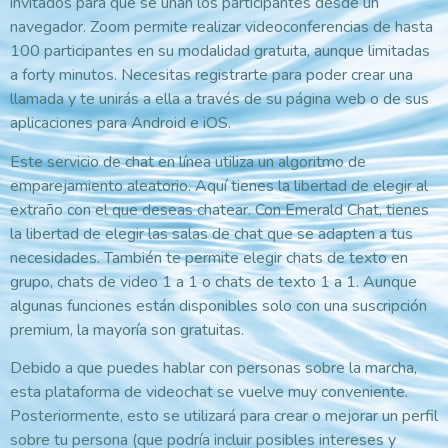
invitados para que se unan los participantes desde un
navegador. Zoom permite realizar videoconferencias de hasta
100 participantes en su modalidad gratuita, aunque limitadas
a forty minutos. Necesitas registrarte para poder crear una
llamada y te unirás a ella a través de su página web o de sus
aplicaciones para Android e iOS.
Este servicio de chat en línea utiliza un algoritmo de
emparejamiento aleatorio. Aquí tienes la libertad de elegir al
extraño con el que deseas chatear. Con Emerald Chat, tienes
la libertad de elegir las salas de chat que se adapten a tus
necesidades. También te permite elegir chats de texto en
grupo, chats de video 1 a 1 o chats de texto 1 a 1. Aunque
algunas funciones están disponibles solo con una suscripción
premium, la mayoría son gratuitas.
Debido a que puedes hablar con personas sobre la marcha,
esta plataforma de videochat se vuelve muy conveniente.
Posteriormente, esto se utilizará para crear o mejorar un perfil
sobre tu persona (que podría incluir posibles intereses y