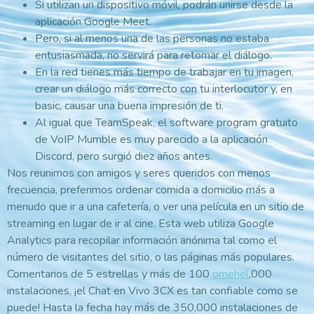
Si utilizan un dispositivo móvil, podrán unirse desde la
aplicación Google Meet.
Pero, si al menos una de las personas no estaba
entusiasmada, no servirá para retomar el diálogo.
En la red tienes más tiempo de trabajar en tu imagen,
crear un diálogo más correcto con tu interlocutor y, en
basic, causar una buena impresión de ti.
Al igual que TeamSpeak, el software program gratuito
de VoIP Mumble es muy parecido a la aplicación
Discord, pero surgió diez años antes.
Nos reunimos con amigos y seres queridos con menos
frecuencia, preferimos ordenar comida a domicilio más a
menudo que ir a una cafetería, o ver una película en un sitio de
streaming en lugar de ir al cine. Esta web utiliza Google
Analytics para recopilar información anónima tal como el
número de visitantes del sitio, o las páginas más populares.
Comentarios de 5 estrellas y más de 100
omehel
,000
instalaciones, ¡el Chat en Vivo 3CX es tan confiable como se
puede! Hasta la fecha hay más de 350,000 instalaciones de