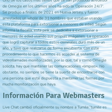
Uno de los casos más serios que se han producido alrededor
de Omegle en los últimos años ha sido la ‘Operación 24/7’.
Se produjo a finales de 2021 en Nueva Jersey, y fueron
arrestados un whole de 31 hombres que estaban usando
esta plataforma para extorsionar a menores de edad. Según
informa la fiscalía, esta pink se dedicaba a extorsionar a
menores de edad usando sus propias imágenes. La operación
que logró capturar a todos estos criminales duró más de un
año, y tuvo que realizarse de forma encubierta. Con este
procedimiento lo que hacemos es acceder al sistema de
videollamadas monitorizadas, por lo que, tal y como Omegle
solicita, hay que mantener las comunicaciones «limpias». No
obstante, no siempre se tiene la suerte de encontrarse con
una persona que esté dispuesta a mantener las formas por
mucha monitorización que haya.
Información Para Webmasters
Live Chat cambió oficialmente su nombre a Tumile.”tumile es