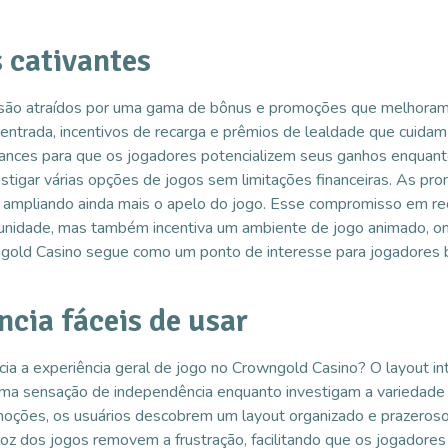
 cativantes
são atraídos por uma gama de bônus e promoções que melhoram 
entrada, incentivos de recarga e prêmios de lealdade que cuida
ances para que os jogadores potencializem seus ganhos enquanto
stigar várias opções de jogos sem limitações financeiras. As p
o, ampliando ainda mais o apelo do jogo. Esse compromisso em 
nidade, mas também incentiva um ambiente de jogo animado, o
gold Casino segue como um ponto de interesse para jogadores b
ncia fáceis de usar
ia a experiência geral de jogo no Crowngold Casino? O layout intu
 uma sensação de independência enquanto investigam a variedade
omoções, os usuários descobrem um layout organizado e prazeros
eloz dos jogos removem a frustração, facilitando que os jogador