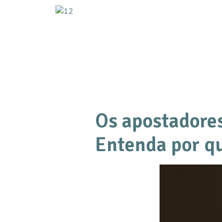
Os apostadore
Entenda por qu