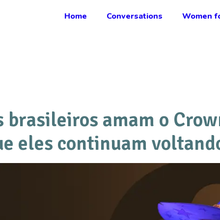
Home
Conversations
Women fo
s brasileiros amam o Crow
e eles continuam voltand