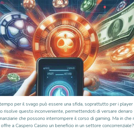
tempo per il svago può essere una sfida, soprattutto per i player i
risolve questo inconveniente, permettendoti di versare denaro su
 finanziarie che possono interrompere il corso di gaming. Ma in ch
 offre a Caspero Casino un beneficio in un settore concorrenziale