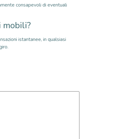
enamente consapevoli di eventuali
 mobili?
ansazioni istantanee, in qualsiasi
iro.