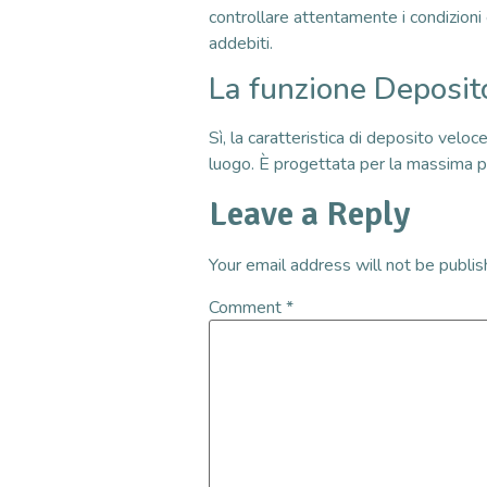
controllare attentamente i condizioni 
addebiti.
La funzione Deposito
Sì, la caratteristica di deposito veloce
luogo. È progettata per la massima pr
Leave a Reply
Your email address will not be publis
Comment
*