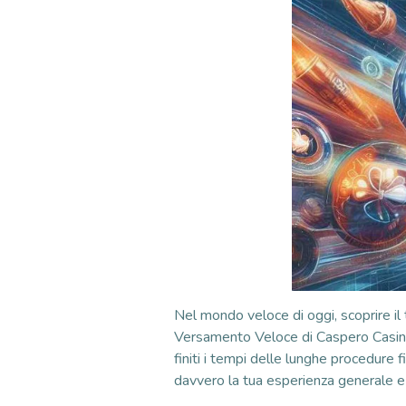
Nel mondo veloce di oggi, scoprire il 
Versamento Veloce di Caspero Casino 
finiti i tempi delle lunghe procedure
davvero la tua esperienza generale e