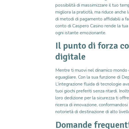
possibilità di massimizzare il tuo tem
migliora la praticità, ma riduce anche 
di metodi di pagamento affidabili a fac
conto di Caspero Casino rende la tua e
ogni istante emozionante.
Il punto di forza c
digitale
Mentre ti muovi nel dinamico mondo 
eguagliare. Con la sua funzione di De
L’integrazione fluida di tecnologie a
tuoi giochi preferiti senza ritardi. Inol
loro dedizione per la sicurezza ti off
ricerca di innovazione, conformandosi 
notorietà di destinazione di alto livell
Domande frequent