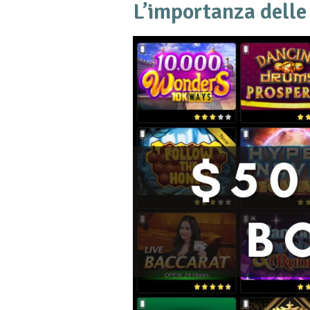
L’importanza delle 