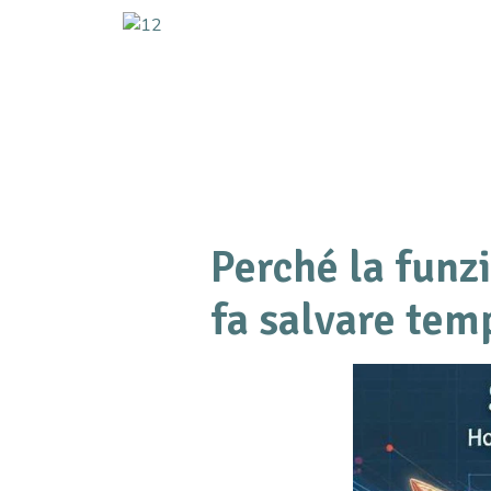
Perché la funz
fa salvare temp