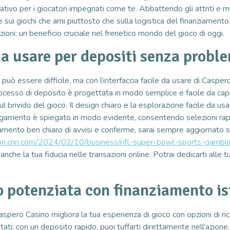
cativo per i giocatori impegnati come te. Abbattendo gli attriti e m
sui giochi che ami piuttosto che sulla logistica del finanziamento.
ioni: un beneficio cruciale nel frenetico mondo del gioco di oggi.
da usare per depositi senza probl
uò essere difficile, ma con l’interfaccia facile da usare di Casper
ocesso di deposito è progettata in modo semplice e facile da capi
sul brivido del gioco. Il design chiaro e la esplorazione facile da u
agamento è spiegato in modo evidente, consentendo selezioni rapi
namento ben chiaro di avvisi e conferme, sarai sempre aggiornato s
tion.cnn.com/2024/02/10/business/nfl-super-bowl-sports-gambli
che la tua fiducia nelle transazioni online. Potrai dedicarti alle tue
o potenziata con finanziamento i
 Caspero Casino migliora la tua esperienza di gioco con opzioni di ri
ati; con un deposito rapido, puoi tuffarti direttamente nell’azione. 