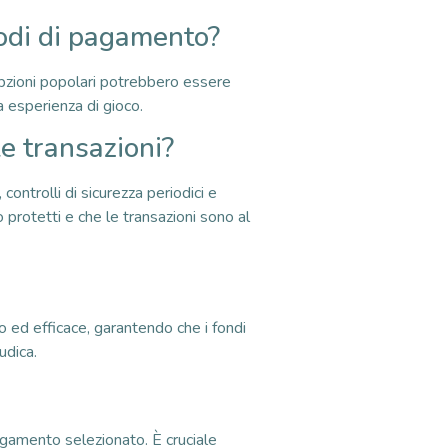
todi di pagamento?
opzioni popolari potrebbero essere
a esperienza di gioco.
e transazioni?
ontrolli di sicurezza periodici e
 protetti e che le transazioni sono al
o ed efficace, garantendo che i fondi
udica.
pagamento selezionato. È cruciale