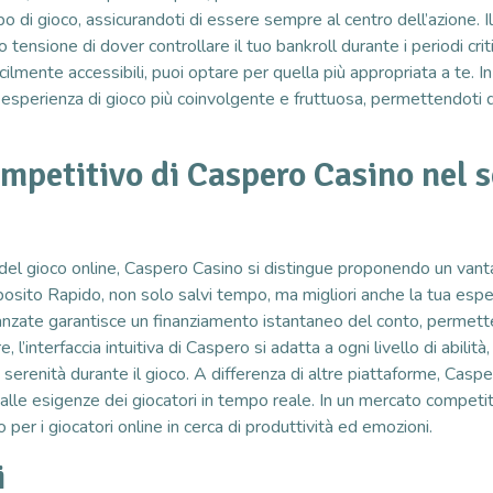
po di gioco, assicurandoti di essere sempre al centro dell’azione. 
lo tensione di dover controllare il tuo bankroll durante i periodi cri
ilmente accessibili, puoi optare per quella più appropriata a te. In 
sperienza di gioco più coinvolgente e fruttuosa, permettendoti di d
ompetitivo di Caspero Casino nel s
del gioco online, Caspero Casino si distingue proponendo un van
posito Rapido, non solo salvi tempo, ma migliori anche la tua espe
vanzate garantisce un finanziamento istantaneo del conto, permett
tre, l’interfaccia intuitiva di Caspero si adatta a ogni livello di abil
re serenità durante il gioco. A differenza di altre piattaforme, Cas
alle esigenze dei giocatori in tempo reale. In un mercato competit
o per i giocatori online in cerca di produttività ed emozioni.
i