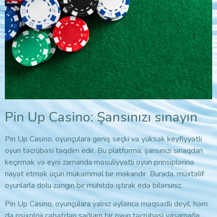
Pin Up Casino: Şansınızı sınayın
Pin Up Casino, oyunçulara geniş seçki və yüksək keyfiyyətli
oyun təcrübəsi təqdim edir. Bu platforma, şansınızı sınaqdan
keçirmək və eyni zamanda məsuliyyətli oyun prinsiplərinə
riayət etmək üçün mükəmməl bir məkandır. Burada, müxtəlif
oyunlarla dolu zəngin bir mühitdə iştirak edə bilərsiniz.
Pin Up Casino, oyunçulara yalnız əyləncə məqsədli deyil, həm
də psixoloji cəhətdən sağlam bir oyun təcrübəsi yaşamağa