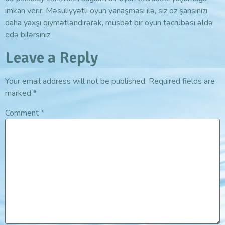
imkan verir. Məsuliyyətli oyun yanaşması ilə, siz öz şansınızı
daha yaxşı qiymətləndirərək, müsbət bir oyun təcrübəsi əldə
edə bilərsiniz.
Leave a Reply
Your email address will not be published.
Required fields are
marked
*
Comment
*