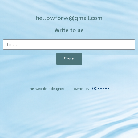
hellowforw@gmail.com
Write to us
Send
This website is designed and powered by
LOOKHEAR
.