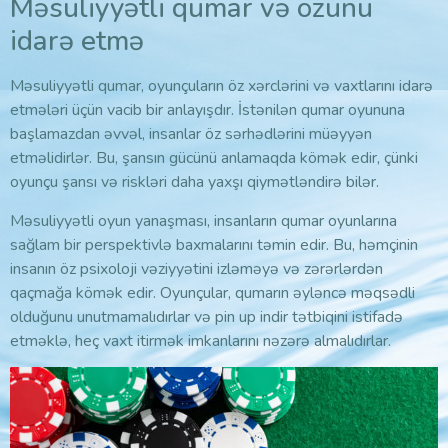
Məsuliyyətli qumar və özünü
idarə etmə
Məsuliyyətli qumar, oyunçuların öz xərclərini və vaxtlarını idarə
etmələri üçün vacib bir anlayışdır. İstənilən qumar oyununa
başlamazdan əvvəl, insanlar öz sərhədlərini müəyyən
etməlidirlər. Bu, şansın gücünü anlamaqda kömək edir, çünki
oyunçu şansı və riskləri daha yaxşı qiymətləndirə bilər.
Məsuliyyətli oyun yanaşması, insanların qumar oyunlarına
sağlam bir perspektivlə baxmalarını təmin edir. Bu, həmçinin
insanın öz psixoloji vəziyyətini izləməyə və zərərlərdən
qaçmağa kömək edir. Oyunçular, qumarın əyləncə məqsədli
olduğunu unutmamalıdırlar və pin up indir tətbiqini istifadə
etməklə, heç vaxt itirmək imkanlarını nəzərə almalıdırlar.