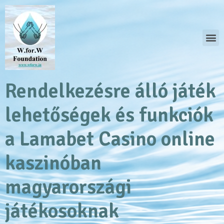
Rendelkezésre álló játék
lehetőségek és funkciók
a Lamabet Casino online
kaszinóban
magyarországi
játékosoknak