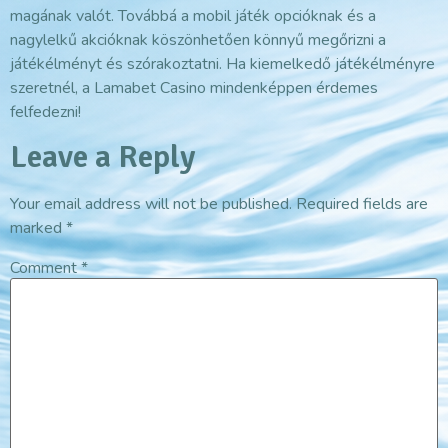
magának valót. Továbbá a mobil játék opcióknak és a
nagylelkű akcióknak köszönhetően könnyű megőrizni a
játékélményt és szórakoztatni. Ha kiemelkedő játékélményre
szeretnél, a Lamabet Casino mindenképpen érdemes
felfedezni!
Leave a Reply
Your email address will not be published.
Required fields are
marked
*
Comment
*