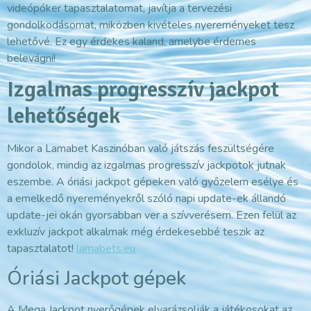
videópóker tapasztalatomat, javítja a tervezési
gondolkodásomat, miközben kivételes nyereményeket tesz
lehetővé. Ez egy érdekes kaland, amelybe érdemes
belevágni!
Izgalmas progresszív jackpot
lehetőségek
Mikor a Lamabet Kaszinóban való játszás feszültségére
gondolok, mindig az izgalmas progresszív jackpotok jutnak
eszembe. A óriási jackpot gépeken való győzelem esélye és
a emelkedő nyereményekről szóló napi update-ek állandó
update-jei okán gyorsabban ver a szívverésem. Ezen felül az
exkluzív jackpot alkalmak még érdekesebbé teszik az
tapasztalatot!
lamabets.eu
Óriási Jackpot gépek
A Mega Jackpot nyerőgépek elvarázsolják a játékosokat az