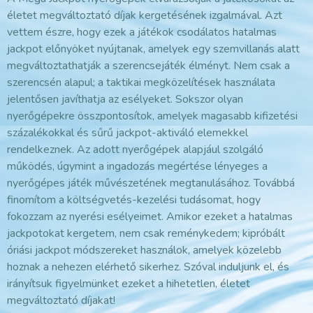
életet megváltoztató díjak kergetésének izgalmával. Azt
vettem észre, hogy ezek a játékok csodálatos hatalmas
jackpot előnyöket nyújtanak, amelyek egy szemvillanás alatt
megváltoztathatják a szerencsejáték élményt. Nem csak a
szerencsén alapul; a taktikai megközelítések használata
jelentősen javíthatja az esélyeket. Sokszor olyan
nyerőgépekre összpontosítok, amelyek magasabb kifizetési
százalékokkal és sűrű jackpot-aktiváló elemekkel
rendelkeznek. Az adott nyerőgépek alapjául szolgáló
működés, úgymint a ingadozás megértése lényeges a
nyerőgépes játék művészetének megtanulásához. Továbbá
finomítom a költségvetés-kezelési tudásomat, hogy
fokozzam az nyerési esélyeimet. Amikor ezeket a hatalmas
jackpotokat kergetem, nem csak reménykedem; kipróbált
óriási jackpot módszereket használok, amelyek közelebb
hoznak a nehezen elérhető sikerhez. Szóval induljunk el, és
irányítsuk figyelmünket ezeket a hihetetlen, életet
megváltoztató díjakat!