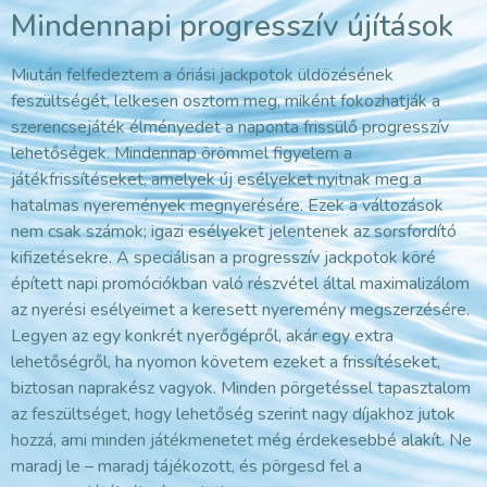
Mindennapi progresszív újítások
Miután felfedeztem a óriási jackpotok üldözésének
feszültségét, lelkesen osztom meg, miként fokozhatják a
szerencsejáték élményedet a naponta frissülő progresszív
lehetőségek. Mindennap örömmel figyelem a
játékfrissítéseket, amelyek új esélyeket nyitnak meg a
hatalmas nyeremények megnyerésére. Ezek a változások
nem csak számok; igazi esélyeket jelentenek az sorsfordító
kifizetésekre. A speciálisan a progresszív jackpotok köré
épített napi promóciókban való részvétel által maximalizálom
az nyerési esélyeimet a keresett nyeremény megszerzésére.
Legyen az egy konkrét nyerőgépről, akár egy extra
lehetőségről, ha nyomon követem ezeket a frissítéseket,
biztosan naprakész vagyok. Minden pörgetéssel tapasztalom
az feszültséget, hogy lehetőség szerint nagy díjakhoz jutok
hozzá, ami minden játékmenetet még érdekesebbé alakít. Ne
maradj le – maradj tájékozott, és pörgesd fel a