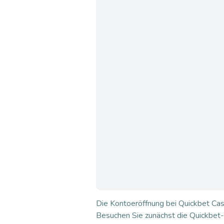
Die Kontoeröffnung bei Quickbet Casin
Besuchen Sie zunächst die Quickbet-