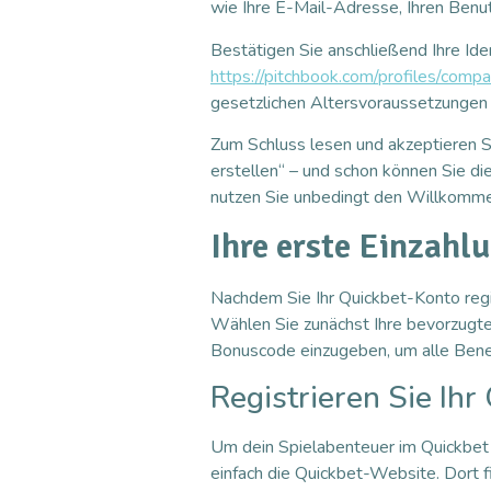
wie Ihre E-Mail-Adresse, Ihren Benut
Bestätigen Sie anschließend Ihre Ide
https://pitchbook.com/profiles/co
gesetzlichen Altersvoraussetzungen e
Zum Schluss lesen und akzeptieren S
erstellen“ – und schon können Sie di
nutzen Sie unbedingt den Willkomm
Ihre erste Einzahl
Nachdem Sie Ihr Quickbet-Konto regis
Wählen Sie zunächst Ihre bevorzugte
Bonuscode einzugeben, um alle Benef
Registrieren Sie Ihr
Um dein Spielabenteuer im Quickbet 
einfach die Quickbet-Website. Dort f