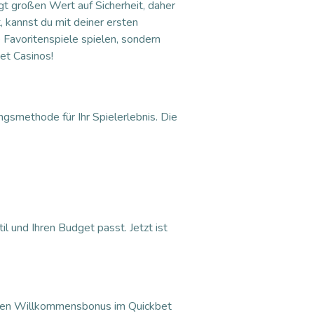
gt großen Wert auf Sicherheit, daher
, kannst du mit deiner ersten
e Favoritenspiele spielen, sondern
et Casinos!
gsmethode für Ihr Spielerlebnis. Die
l und Ihren Budget passt. Jetzt ist
hren Willkommensbonus im Quickbet