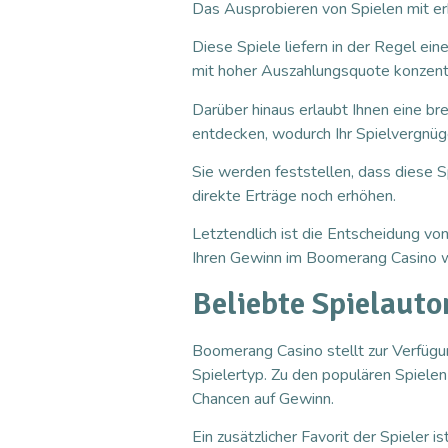
Das Ausprobieren von Spielen mit er
Diese Spiele liefern in der Regel ein
mit hoher Auszahlungsquote konzentr
Darüber hinaus erlaubt Ihnen eine br
entdecken, wodurch Ihr Spielvergnüg
Sie werden feststellen, dass diese S
direkte Erträge noch erhöhen.
Letztendlich ist die Entscheidung von
Ihren Gewinn im Boomerang Casino 
Beliebte Spielaut
Boomerang Casino stellt zur Verfügu
Spielertyp. Zu den populären Spielen
Chancen auf Gewinn.
Ein zusätzlicher Favorit der Spieler 