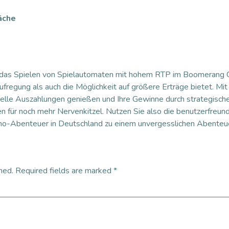
äche
 das Spielen von Spielautomaten mit hohem RTP im Boomerang Cas
regung als auch die Möglichkeit auf größere Erträge bietet. Mit
elle Auszahlungen genießen und Ihre Gewinne durch strategisches
 für noch mehr Nervenkitzel. Nutzen Sie also die benutzerfreund
sino-Abenteuer in Deutschland zu einem unvergesslichen Abenteu
hed.
Required fields are marked
*