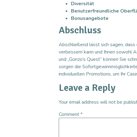
Diversität
Benutzerfreundliche Oberfl
Bonusangebote
Abschluss
Abschließend lässt sich sagen, dass
verbessern kann und Ihnen sowohl Auf
und „Gonzo’s Quest“ können Sie schn
sorgen die Sofortgewinnmöglichkeiten
individuellen Promotions, um Ihr Ca
Leave a Reply
Your email address will not be publis
Comment
*