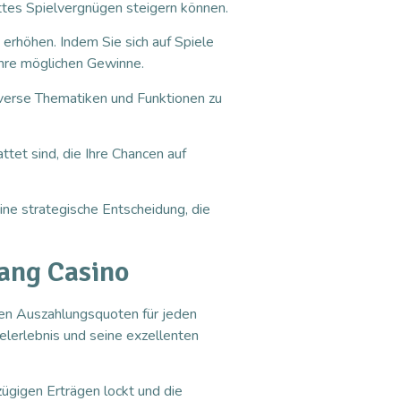
ttes Spielvergnügen steigern können.
 erhöhen. Indem Sie sich auf Spiele
Ihre möglichen Gewinne.
iverse Thematiken und Funktionen zu
tet sind, die Ihre Chancen auf
eine strategische Entscheidung, die
ang Casino
ten Auszahlungsquoten für jeden
elerlebnis und seine exzellenten
zügigen Erträgen lockt und die