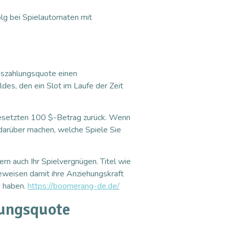
olg bei Spielautomaten mit
uszahlungsquote einen
es, den ein Slot im Laufe der Zeit
gesetzten 100 $-Betrag zurück. Wenn
darüber machen, welche Spiele Sie
rn auch Ihr Spielvergnügen. Titel wie
eweisen damit ihre Anziehungskraft
g haben.
https://boomerang-de.de/
lungsquote