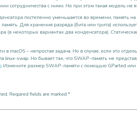
ии сотрудничества с ними. Но при этом такая модель не я
нденсатора постепенно уменьшается во времени, память на
мять. Для хранения разряда (бита или трита) использует
ра (в некоторых вариантах два конденсатора). Статическая
 macOS – непростая задача. Но в случае, если это отдел
а linux-swap. Но бывает так, что SWAP-память не представ
в
Измените размер SWAP-памяти с помощью GParted или 
hed.
Required fields are marked
*