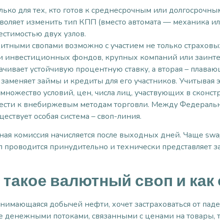
ько для тех, кто готов к среднесрочным или долгосрочны
воляет изменить тип КПП (вместо автомата — механика ил
естимостью двух узлов.
тными свопами возможно с участием не только страховы
и инвестиционных фондов, крупных компаний или заинте
ачивает устойчивую процентную ставку, а вторая – плава
аменяет займы и кредиты для его участников. Учитывая э
множество условий, цен, числа лиц, участвующих в сконст
ести к внебиржевым методам торговли. Между Федераль
ствует особая система – своп-линия.
ая комиссия начисляется после выходных дней. Чаще swap
 проводится принудительно и технически представляет з
о такое валютный своп и как
анимающаяся добычей нефти, хочет застраховаться от пад
 денежными потоками, связанными с ценами на товары, та