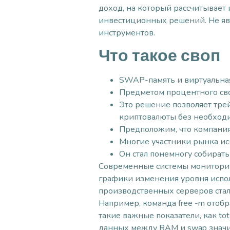
доход, на который рассчитывает
инвестиционных решений. Не я
инструментов.
Что такое своп
SWAP-память и виртуальная 
Предметом процентного сво
Это решение позволяет тре
криптовалюты без необход
Предположим, что компания 
Многие участники рынка ис
Он стал понемногу собират
Современные системы мониторинга
графики изменения уровня испол
производственных серверов ста
Например, команда free -m отобр
такие важные показатели, как tota
данных между RAM и swap значит