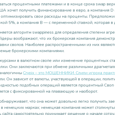
аться процентными платежами и в конце срока swap верн
ША хочет получить финансирование в евро, а компания D 
т оптимизировать свои расходы на проценты. Предположим
ой 5%, а компания B — с переменной ставкой, которая в 
еняется алгоритм swappiness для определения степени агр
йдеры воображают, что их брокерская компания демонст
авки свопов. Наиболее распространенными из них являют
маемые брокерскими компаниями.
курсами в валютном свопе или изменение процентных ст
елки. Они заключаются при обмене различными драгметал
 аналогичны
Crypix – это МОШЕННИКИ. Слили игрока практи
и. Он зависит от валюты, участвующей в операции, полит
дностью подобных операций является процентный Своп — 
яется с фиксированной на плавающую и наоборот.
бнаруживает, что она может довольно легко получить заем
 в немецких марках; немецкая компания может столкнуть
 сайта самостоятельно принимает решение о начале сотру