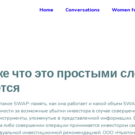
Home
Conversations
Women fo
е что это простыми сл
тся
то такое SWAP-память, как она работает и какой объем SW
нности за возможные убытки инвестора в случае соверше
струменты, упомянутые в представленной информации. В
а либо совершении операции принимается инвестором сам
дуальной инвестиционной рекомендацией. ООО «Ньютон 