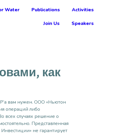
r Water
Publications
Activities
Join Us
Speakers
овами, как
AP’а вам нужен. ООО «Ньютон
ния операций либо
о всех случаях решение о
остоятельно. Представленная
Инвестиции» не гарантирует