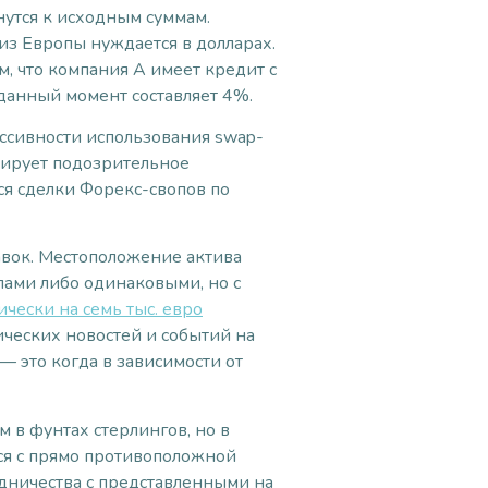
утся к исходным суммам.
из Европы нуждается в долларах.
, что компания A имеет кредит с
данный момент составляет 4%.
ессивности использования swap-
рирует подозрительное
ся сделки Форекс-свопов по
авок. Местоположение актива
лами либо одинаковыми, но с
чески на семь тыс. евро
ических новостей и событий на
это когда в зависимости от
 в фунтах стерлингов, но в
ся с прямо противоположной
дничества с представленными на