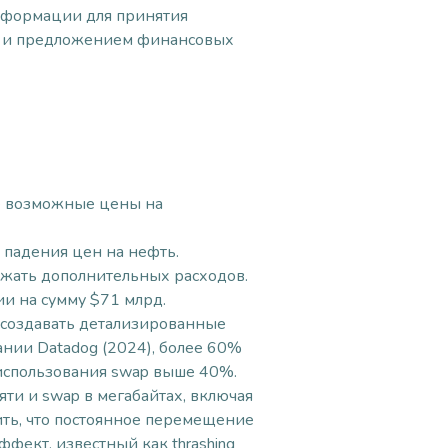
информации для принятия
й и предложением финансовых
ие возможные цены на
 падения цен на нефть.
ежать дополнительных расходов.
и на сумму $71 млрд.
т создавать детализированные
нии Datadog (2024), более 60%
использования swap выше 40%.
ти и swap в мегабайтах, включая
етить, что постоянное перемещение
фект, известный как thrashing