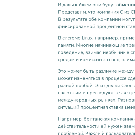
В дальнейшем они будут обменив
Представим, что компания C из С
В результате обе компании могу
фиксированной процентной ставк
В системе Linux, например, прим
памяти. Многие начинающие тре
поведение, взимая необычные ст
средам и комиссии за своп, взи
Это может быть различие между 
может изменяться в процессе сд
разной пробой. Эти сделки Своп
валютным и преследуют те же цел
международных рынках. Разнови
ситуаций процентная ставка мен
Например, британская компания о
действительности ей нужен заем
проблемой. Каждый пользователь