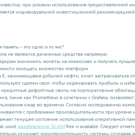
 инвестор, при условии использования предоставленной 
вляется индивидуальной инвестиционной рекомендацие
память – это одно и то же?
па не являются денежные средства напрямую.
йдерам экономить монеты на комиссиях и получать лучш
имости посещать множество платформ.
E, занимающаяся добычей нефти, хочет застраховаться от
пользуют сделки своп, чтобы хеджировать прибыль и изб
ь кредитные дефолтные свопы на корпоративные облигаци
, такие как Prometheus в сочетании с Grafana, позволяю
ьзования swap во времени. Согласно исследованию компа
лкиваются с проблемами производительности при уровне 
ажает текущее состояние использования оперативной памя
l, used,
разоблачение SCAM
free и available. Следует отм
ельно ухудшает производительность системы, создавая эф