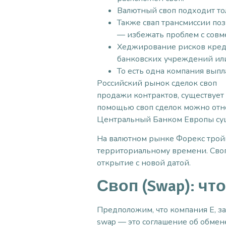
Валютный своп подходит тол
Также свап трансмиссии поз
— избежать проблем с совм
Хеджирование рисков креди
банковских учреждений ил
То есть одна компания выпл
Российский рынок сделок своп з
продажи контрактов, существует 
помощью своп сделок можно отн
Центральный Банком Европы суще
На валютном рынке Форекс тройн
территориальному времени. Своп
открытие с новой датой.
Своп (Swap): чт
Предположим, что компания E, з
swap — это соглашение об обмене