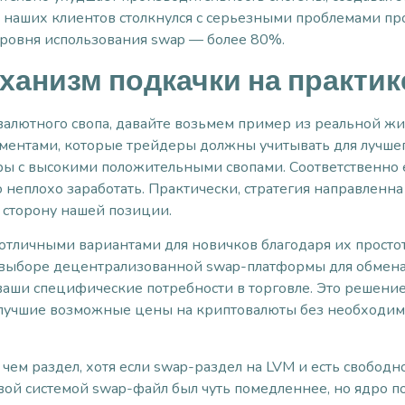
з наших клиентов столкнулся с серьезными проблемами п
ровня использования swap — более 80%.
еханизм подкачки на практик
алютного свопа, давайте возьмем пример из реальной жи
ментами, которые трейдеры должны учитывать для лучшег
ры с высокими положительными свопами. Соответственно
 неплохо заработать. Практически, стратегия направленна 
в сторону нашей позиции.
 отличными вариантами для новичков благодаря их просто
 выборе децентрализованной swap-платформы для обмена
и ваши специфические потребности в торговле. Это решени
ь лучшие возможные цены на криптовалюты без необходим
 чем раздел, хотя если swap-раздел на LVM и есть свободн
ой системой swap-файл был чуть помедленнее, но ядро пос