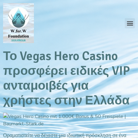
Το Vegas Hero Casino
προσφέρει ειδικές VIP
ανταμοιβές για
χρήστες στην Ελλάδα
Οραματιστείτε να δέχεστε μια ιδιωτική πρόσκληση σε ένα