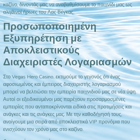
καζίνο, δίνοντάς μας να αναβαθμίσουμε το παιχνίδι μας ως
αληθινοί ήρωες του Λας Βέγκας.
Προσωποποιημένη
Εξυπηρέτηση με
Αποκλειστικούς
Διαχειριστές Λογαριασμών
Στο Vegas Hero Casino, εκτιμούμε το γεγονός ότι ένας
αφοσιωμένος και έμπειρος διαχειριστής λογαριασμού
μπορεί να βελτιώσει την εμπειρία παιχνιδιού μας σε νέα ύψη.
Αυτοί οι εξειδικευμένοι μας παρέχουν προσαρμοσμένες
εμπειρίες που ανταποκρίνονται ειδικά στις προτιμήσεις και
ανάγκες και τις ανάγκες μας. Με την καθοδήγησή τους,
ανοίγουμε μια σειρά από αποκλειστικά VIP προνόμια που
ενισχύουν τον χρόνο μας στο καζίνο.