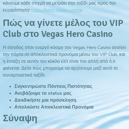
κάνουμε κάθε στιγμή να μετράει στο ταξίδι μας προς την
ευχαρίστηση!
https://hero-vegas.com/gr
Πώς να γίνετε μέλος του VIP
Club στο Vegas Hero Casino
Η είσοδος στον ενεργό κόσμο του Vegas Hero Casino ανοίγει
την πόρτα σε αποκλειστικά προνόμια μέσω του VIP Club, και
η ένταξη σε αυτόν τον κύκλο ελίτ είναι πιο απλή από ό,τι
φαίνεται. Δείτε πώς μπορούμε να αρχίσουμε μαζί αυτό το
συναρπαστικό ταξίδι:
Συγκεντρώστε Πόντους Πιστότητας
Ανεβάζουμε το status μας
Διεκδικήστε μια πρόσκληση
Απολαύστε Αποκλειστικά Προνόμια
Σύναψη