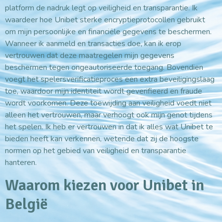
platform de nadruk legt op veiligheid en transparantie. Ik
waardeer hoe Unibet sterke encryptieprotocollen gebruikt
om mijn persoonlijke en financiële gegevens te beschermen.
Wanneer ik aanmeld en transacties doe, kan ik erop
vertrouwen dat deze maatregelen mijn gegevens
beschermen tegen ongeautoriseerde toegang. Bovendien
voegt het spelersverificatieproces een extra beveiligingslaag
toe, waardoor mijn identiteit wordt geverifieerd en fraude
wordt voorkomen. Deze toewijding aan veiligheid voedt niet
alleen het vertrouwen, maar verhoogt ook mijn genot tijdens
het spelen. Ik heb er vertrouwen in dat ik alles wat Unibet te
bieden heeft kan verkennen, wetende dat zij de hoogste
normen op het gebied van veiligheid en transparantie
hanteren.
Waarom kiezen voor Unibet in
België