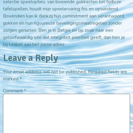
selectie speelopties, van boeiende gokkasten tot tijdloze
tafelspellen, houdt mijn speelervaring fris en opwindend.
Bovendien kan ik dankzij hun commitment aan verantwoord
gokken en hun rigoureuze beveiligingsmaatregelen zonder
zorgen genieten. Ben je in België en op zoek naar een
geloofwaardig site dat integriteit prioriteit geeft, dan ben je
bij Unibet aan het juiste adres.
Leave a Reply
Your email address will not be published.
Required fields are
marked
*
Comment
*