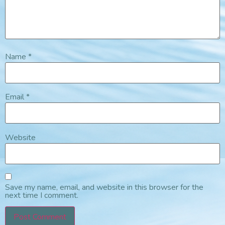
Name
*
Email
*
Website
Save my name, email, and website in this browser for the
next time I comment.