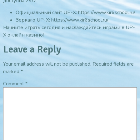
доступна 24/7.
Официальный сайт UP-X: https://www.kir6school.ru/
Зеркало UP-X: https://www.kir6school.ru/
Начните играть сегодня и наслаждайтесь играми в UP-
X онлайн казино!
Leave a Reply
Your email address will not be published.
Required fields are
marked
*
Comment
*