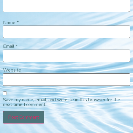
Name
*
Email
*
Website
Save my name, email, and website in this browser for the
next time I comment.