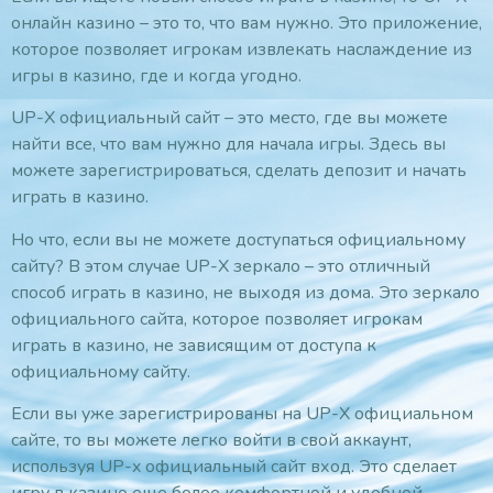
онлайн казино – это то, что вам нужно. Это приложение,
которое позволяет игрокам извлекать наслаждение из
игры в казино, где и когда угодно.
UP-X официальный сайт – это место, где вы можете
найти все, что вам нужно для начала игры. Здесь вы
можете зарегистрироваться, сделать депозит и начать
играть в казино.
Но что, если вы не можете доступаться официальному
сайту? В этом случае UP-X зеркало – это отличный
способ играть в казино, не выходя из дома. Это зеркало
официального сайта, которое позволяет игрокам
играть в казино, не зависящим от доступа к
официальному сайту.
Если вы уже зарегистрированы на UP-X официальном
сайте, то вы можете легко войти в свой аккаунт,
используя UP-x официальный сайт вход. Это сделает