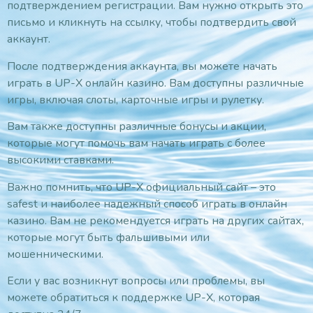
подтверждением регистрации. Вам нужно открыть это
письмо и кликнуть на ссылку, чтобы подтвердить свой
аккаунт.
После подтверждения аккаунта, вы можете начать
играть в UP-X онлайн казино. Вам доступны различные
игры, включая слоты, карточные игры и рулетку.
Вам также доступны различные бонусы и акции,
которые могут помочь вам начать играть с более
высокими ставками.
Важно помнить, что UP-X официальный сайт – это
safest и наиболее надежный способ играть в онлайн
казино. Вам не рекомендуется играть на других сайтах,
которые могут быть фальшивыми или
мошенническими.
Если у вас возникнут вопросы или проблемы, вы
можете обратиться к поддержке UP-X, которая