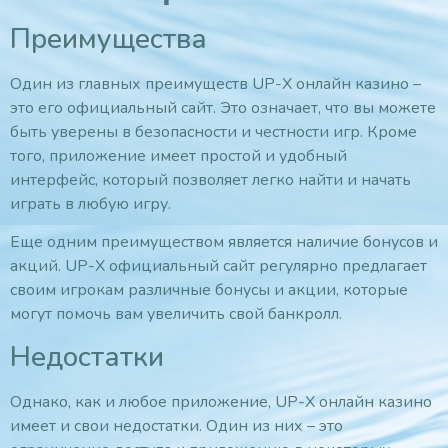
Преимущества
Один из главных преимуществ UP-X онлайн казино –
это его официальный сайт. Это означает, что вы можете
быть уверены в безопасности и честности игр. Кроме
того, приложение имеет простой и удобный
интерфейс, который позволяет легко найти и начать
играть в любую игру.
Еще одним преимуществом является наличие бонусов и
акций. UP-X официальный сайт регулярно предлагает
своим игрокам различные бонусы и акции, которые
могут помочь вам увеличить свой банкролл.
Недостатки
Однако, как и любое приложение, UP-X онлайн казино
имеет и свои недостатки. Один из них – это