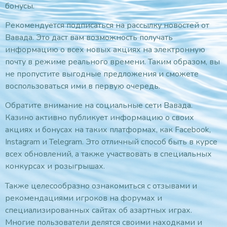
бонусы.
Рекомендуется подписаться на рассылку новостей от
Вавада. Это даст вам возможность получать
информацию о всех новых акциях на электронную
почту в режиме реального времени. Таким образом, вы
не пропустите выгодные предложения и сможете
воспользоваться ими в первую очередь.
Обратите внимание на социальные сети Вавада.
Казино активно публикует информацию о своих
акциях и бонусах на таких платформах, как Facebook,
Instagram и Telegram. Это отличный способ быть в курсе
всех обновлений, а также участвовать в специальных
конкурсах и розыгрышах.
Также целесообразно ознакомиться с отзывами и
рекомендациями игроков на форумах и
специализированных сайтах об азартных играх.
Многие пользователи делятся своими находками и