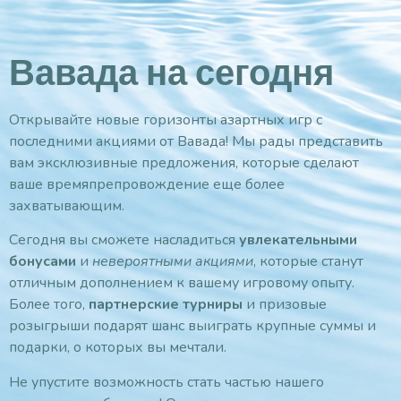
Вавада на сегодня
Открывайте новые горизонты азартных игр с
последними акциями от Вавада! Мы рады представить
вам эксклюзивные предложения, которые сделают
ваше времяпрепровождение еще более
захватывающим.
Сегодня вы сможете насладиться
увлекательными
бонусами
и
невероятными акциями
, которые станут
отличным дополнением к вашему игровому опыту.
Более того,
партнерские турниры
и призовые
розыгрыши подарят шанс выиграть крупные суммы и
подарки, о которых вы мечтали.
Не упустите возможность стать частью нашего