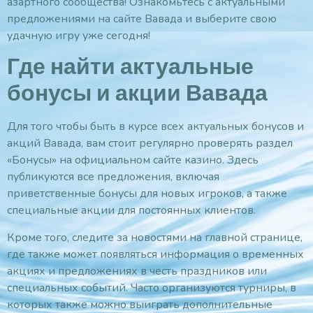
азартного сообщества! Ознакомьтесь с актуальными
предложениями на сайте Вавада и выберите свою
удачную игру уже сегодня!
Где найти актуальные
бонусы и акции Вавада
Для того чтобы быть в курсе всех актуальных бонусов и
акций Вавада, вам стоит регулярно проверять раздел
«Бонусы» на официальном сайте казино. Здесь
публикуются все предложения, включая
приветственные бонусы для новых игроков, а также
специальные акции для постоянных клиентов.
Кроме того, следите за новостями на главной странице,
где также может появляться информация о временных
акциях и предложениях в честь праздников или
специальных событий. Часто организуются турниры, в
которых также можно выиграть дополнительные