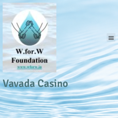
Vavada Casino