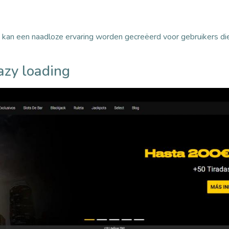
kan een naadloze ervaring worden gecreëerd voor gebruikers die 
azy loading