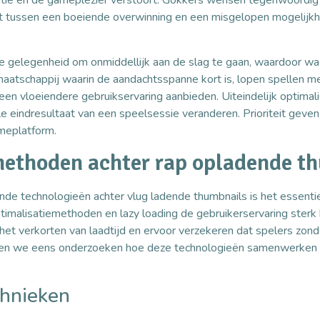
atie en de gameplezier verstoort. Gokkers wensen tegenwoordig 
st tussen een boeiende overwinning en een misgelopen mogelijkhe
e gelegenheid om onmiddellijk aan de slag te gaan, waardoor wa
aatschappij waarin de aandachtsspanne kort is, lopen spellen me
een vloeiendere gebruikservaring aanbieden. Uiteindelijk optimal
le eindresultaat van een speelsessie veranderen. Prioriteit geven 
ameplatform.
methoden achter rap opladende t
nde technologieën achter vlug ladende thumbnails is het essenti
alisatiemethoden en lazy loading de gebruikerservaring sterk k
j het verkorten van laadtijd en ervoor verzekeren dat spelers z
Laten we eens onderzoeken hoe deze technologieën samenwerke
hnieken