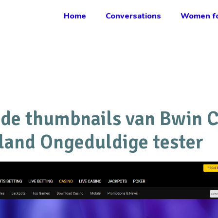
Home
Conversations
Women fo
de thumbnails van Bwin C
land Ongeduldige tester