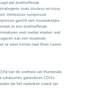
tuigd dat doeltreffende
strategieën zoals lossless en lossy
eit. Verliesloze compressie
ompressie gericht niet-noodzakelijke
 omdat ze een doeltreffende
miniaturen veel sneller inladen, wat
avigeren, kan een vloeiende
 dat ze weer komen naar Bwin Casino
(CDN) kan de snelheid van thumbnails
te lokaliseren, garanderen CDN’s
hoden die het nadenken waard zijn