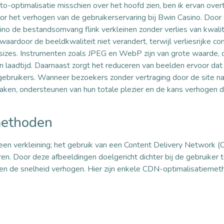
-optimalisatie misschien over het hoofd zien, ben ik ervan over
oor het verhogen van de gebruikerservaring bij Bwin Casino. Door 
ino de bestandsomvang flink verkleinen zonder verlies van kwalit
waardoor de beeldkwaliteit niet verandert, terwijl verliesrijke c
e sizes. Instrumenten zoals JPEG en WebP zijn van grote waarde,
n laadtijd. Daarnaast zorgt het reduceren van beelden ervoor dat 
n gebruikers. Wanneer bezoekers zonder vertraging door de site n
 maken, ondersteunen van hun totale plezier en de kans verhogen
methoden
leen verkleining; het gebruik van een Content Delivery Network 
ren. Door deze afbeeldingen doelgericht dichter bij de gebruiker 
 en de snelheid verhogen. Hier zijn enkele CDN-optimalisatiemet