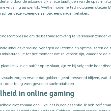
derland door de uitzonderlijk snelle laadtijden van de spelminiatu
me-ervaring aanzienlijk. Welke moderne technologieën stellen B
 achter deze vloeiende aanpak eens nader bekijken.
dingscompressie om de bestandsomvang te verkleinen zonder ver
ale inhoudsverdeling, verlagen de latentie en optimaliseren de s
n miniaturen uit tot het moment dat ze vereist zijn, waardoor de
laatselijk in de buffer op te slaan, zijn ze bij volgende keer dir
 visuals zorgen ervoor dat gokkers geïnteresseerd blijven, wat d
akt door traag weergevende spelminiaturen.
lheid in online gaming
snelheid niet zomaar een luxe; het is een essentie. Ik heb zelf erv