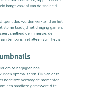
vloeiende contacten, rappe reacties
id hangt vaak af van de snelheid
chtperiodes worden verkleind en het
t slome laadtijd het dreiging gamers
iseert snelheid de immersie, de
aan tempo is niet alleen slim; het is
humbnails
eel om te begrijpen hoe
unnen optimaliseren. Elk van deze
onder nodeloze vertraagde momenten
n om een naadloze gamewereld te