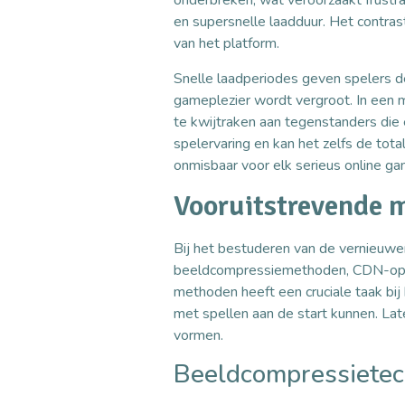
onderbreken, wat veroorzaakt frustr
en supersnelle laadduur. Het contra
van het platform.
Snelle laadperiodes geven spelers d
gameplezier wordt vergroot. In een m
te kwijtraken aan tegenstanders die 
spelervaring en kan het zelfs de tota
onmisbaar voor elk serieus online g
Vooruitstrevende 
Bij het bestuderen van de vernieuwe
beeldcompressiemethoden, CDN-optim
methoden heeft een cruciale taak bi
met spellen aan de start kunnen. 
vormen.
Beeldcompressietec